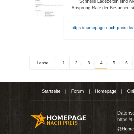
Schnelle Ladezeiten sind wi
Absprung-Rate der Besucher, si
https://homepage-nach-preis.de/
Letzte
1
2
3
4
5
6
Startseite
|
Forum
|
Homepage
|
Onl
n digitalen Produkten wie Ebooks & DVDs.…
Datensc
https://
@Homep