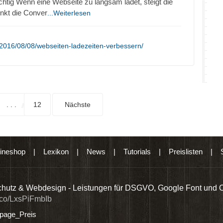
chtig Wenn eine Webseite zu langsam ladet, steigt die
nkt die Conver
...Weiterlesen
2016/08/08/webseiten-ladezeiten-verbessern/
. . .
12
Nächste
ineshop
|
Lexikon
|
News
|
Tutorials
|
Preislisten
|
hutz & Webdesign - Leistungen für DSGVO, Google Font und 
t.co/LxsPiFmbIb
age_Preis