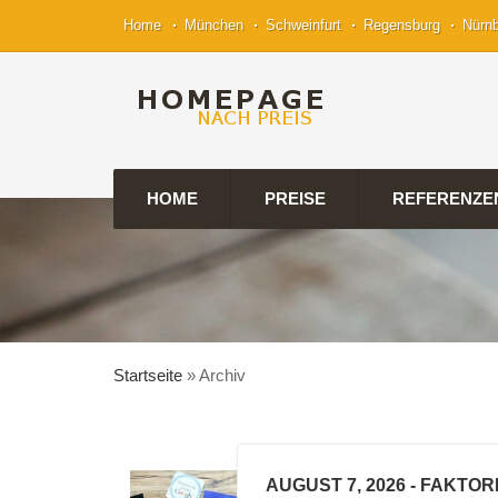
Home
München
Schweinfurt
Regensburg
Nürn
HOME
PREISE
REFERENZE
Startseite
»
Archiv
AUGUST 7, 2026
- FAKTOR