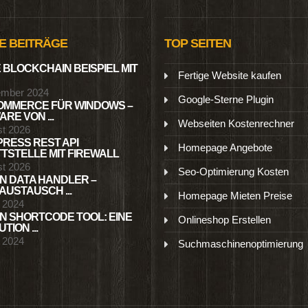
E BEITRÄGE
TOP SEITEN
 BLOCKCHAIN BEISPIEL MIT
Fertige Website kaufen
ember 2024
Google-Sterne Plugin
MMERCE FÜR WINDOWS –
RE VON ...
Webseiten Kostenrechner
st 2026
RESS REST API
Homepage Angebote
TSTELLE MIT FIREWALL
st 2026
Seo-Optimierung Kosten
N DATA HANDLER –
USTAUSCH ...
Homepage Mieten Preise
l 2024
N SHORTCODE TOOL: EINE
Onlineshop Erstellen
TION ...
l 2024
Suchmaschinenoptimierung