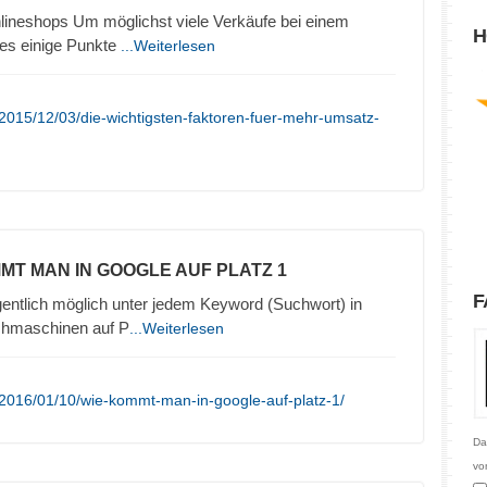
lineshops Um möglichst viele Verkäufe bei einem
H
 es einige Punkte
...Weiterlesen
2015/12/03/die-wichtigsten-faktoren-fuer-mehr-umsatz-
MMT MAN IN GOOGLE AUF PLATZ 1
F
gentlich möglich unter jedem Keyword (Suchwort) in
chmaschinen auf P
...Weiterlesen
/2016/01/10/wie-kommt-man-in-google-auf-platz-1/
Da
vo