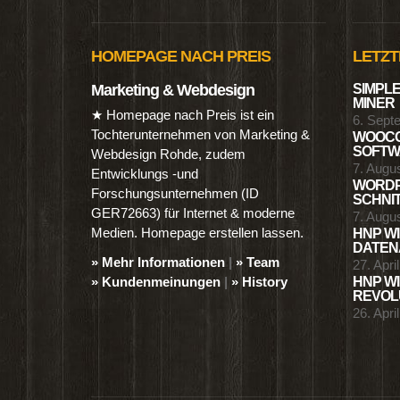
HOMEPAGE NACH PREIS
LETZT
Marketing & Webdesign
SIMPLE
MINER
★ Homepage nach Preis ist ein
6. Sept
Tochterunternehmen von Marketing &
WOOCO
SOFTWA
Webdesign Rohde, zudem
7. Augu
Entwicklungs -und
WORDP
Forschungsunternehmen (ID
SCHNIT
GER72663) für Internet & moderne
7. Augu
Medien. Homepage erstellen lassen.
HNP WI
DATENA
» Mehr Informationen
|
» Team
27. Apri
» Kundenmeinungen
|
» History
HNP WI
REVOLU
26. Apri