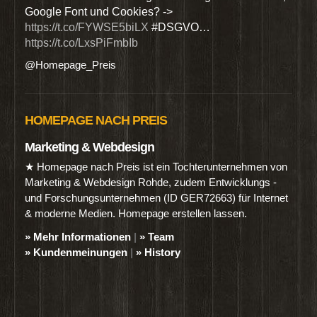
Google Font und Cookies? ->
Dien
https://t.co/FYWSE5biLX
#DSGVO…
@Hom
https://t.co/LxsPiFmbIb
@Homepage_Preis
HOMEPAGE NACH PREIS
Marketing & Webdesign
★ Homepage nach Preis ist ein Tochterunternehmen von
Marketing & Webdesign Rohde, zudem Entwicklungs -
und Forschungsunternehmen (ID GER72663) für Internet
& moderne Medien. Homepage erstellen lassen.
» Mehr Informationen
|
» Team
» Kundenmeinungen
|
» History