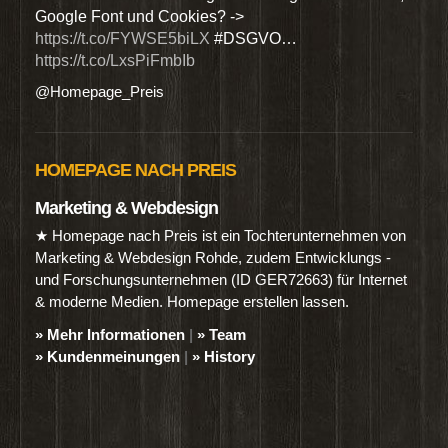
Google Font und Cookies? ->
Dien
https://t.co/FYWSE5biLX
#DSGVO…
@Hom
https://t.co/LxsPiFmbIb
@Homepage_Preis
HOMEPAGE NACH PREIS
Marketing & Webdesign
★ Homepage nach Preis ist ein Tochterunternehmen von
Marketing & Webdesign Rohde, zudem Entwicklungs -
und Forschungsunternehmen (ID GER72663) für Internet
& moderne Medien. Homepage erstellen lassen.
» Mehr Informationen
|
» Team
» Kundenmeinungen
|
» History