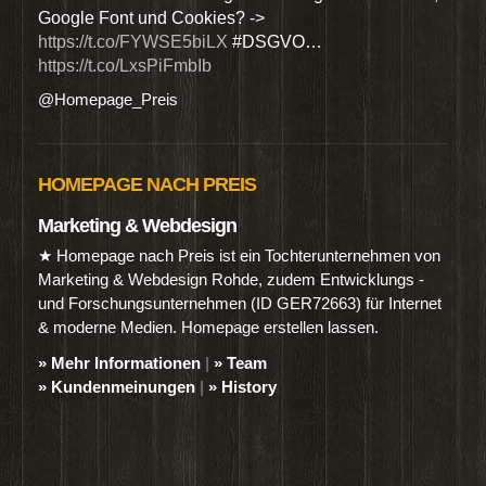
Google Font und Cookies? ->
Dien
https://t.co/FYWSE5biLX
#DSGVO…
@Hom
https://t.co/LxsPiFmbIb
@Homepage_Preis
HOMEPAGE NACH PREIS
Marketing & Webdesign
★ Homepage nach Preis ist ein Tochterunternehmen von
Marketing & Webdesign Rohde, zudem Entwicklungs -
und Forschungsunternehmen (ID GER72663) für Internet
& moderne Medien. Homepage erstellen lassen.
» Mehr Informationen
|
» Team
» Kundenmeinungen
|
» History