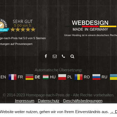
Unser Hosting ist in einem deutschen Rech
e-nach-Preis
hat
5.0
von
5
Sternen
tungen auf Provenexpert
Automatische Übersetzung:
EN
FR
DE
HU
PL
RO
RU
© 2014-2023 Homepage-nach-Preis.de - Alle Rechte vorbehalten.
Impressum
-
Datenschutz
-
Geschäftsbedingungen
Website weiter nutzen, gehen wir von Ihrem Einverständnis aus.
→ D