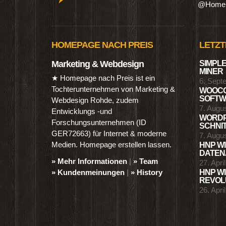
@Homep
HOMEPAGE NACH PREIS
LETZT
Marketing & Webdesign
SIMPLE
MINER
★ Homepage nach Preis ist ein
6. Sept
Tochterunternehmen von Marketing &
WOOCO
SOFTWA
Webdesign Rohde, zudem
7. Augu
Entwicklungs -und
WORDP
Forschungsunternehmen (ID
SCHNIT
GER72663) für Internet & moderne
7. Augu
Medien. Homepage erstellen lassen.
HNP WI
DATENA
» Mehr Informationen
|
» Team
27. Apri
» Kundenmeinungen
|
» History
HNP WI
REVOLU
26. Apri