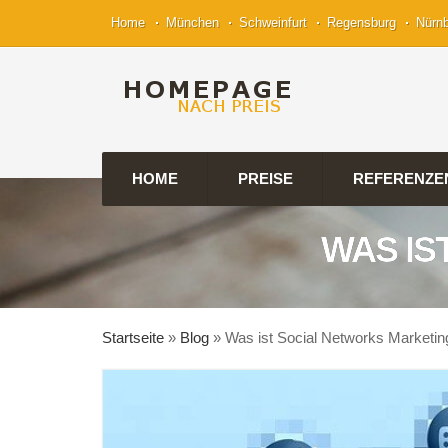
Home
München
Schweinfurt
Regensburg
Nürn
HOME
PREISE
REFERENZE
WAS IS
Startseite
»
Blog
»
Was ist Social Networks Marketin