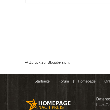
↩ Zurück zur Blogübersicht
Startseite
|
Forum
|
Homepage
|
Onl
n digitalen Produkten wie Ebooks & DVDs.…
Datensc
https://