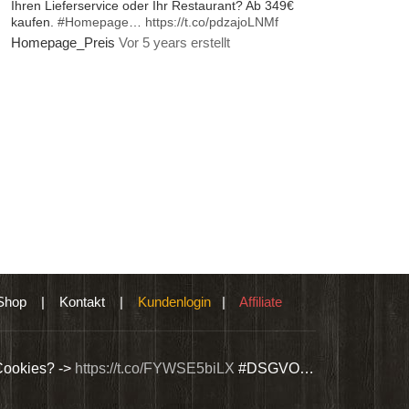
Ihren Lieferservice oder Ihr Restaurant? Ab 349€
kaufen.
#Homepage
…
https://t.co/pdzajoLNMf
Homepage_Preis
Vor 5 years erstellt
Shop
|
Kontakt
|
Kundenlogin
|
Affiliate
Cookies? ->
https://t.co/FYWSE5biLX
#DSGVO…
Wir bieten Si
@Homepage_P