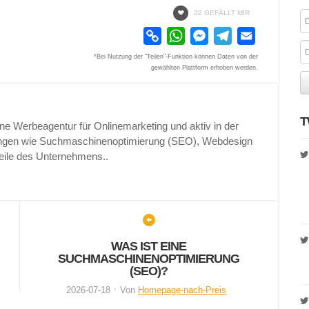
22 GEFÄLLT MIR
Copy
WhatsApp
Messenger
Telegram
Email
Link
*Bei Nutzung der "Teilen"-Funktion können Daten von der
gewählten Plattform erhoben werden.
T
e Werbeagentur für Onlinemarketing und aktiv in der
rungen wie Suchmaschinenoptimierung (SEO), Webdesign
eile des Unternehmens..
WAS IST EINE
SUCHMASCHINENOPTIMIERUNG
(SEO)?
2026-07-18
Von
Homepage-nach-Preis