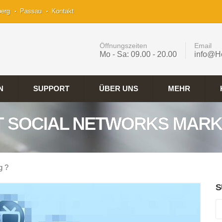
berg
Passau
Kontakt
Öffnungszeiten
Email
Mo - Sa: 09.00 - 20.00
info@H
N
SUPPORT
ÜBER UNS
MEHR
T SOCIAL NETWORKS MARK
g ?
S