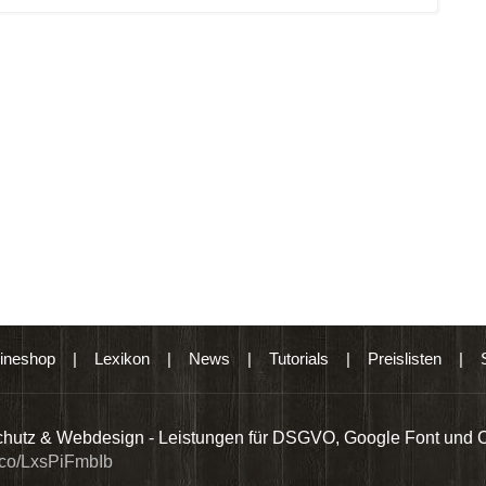
ineshop
|
Lexikon
|
News
|
Tutorials
|
Preislisten
|
hutz & Webdesign - Leistungen für DSGVO, Google Font und 
t.co/LxsPiFmbIb