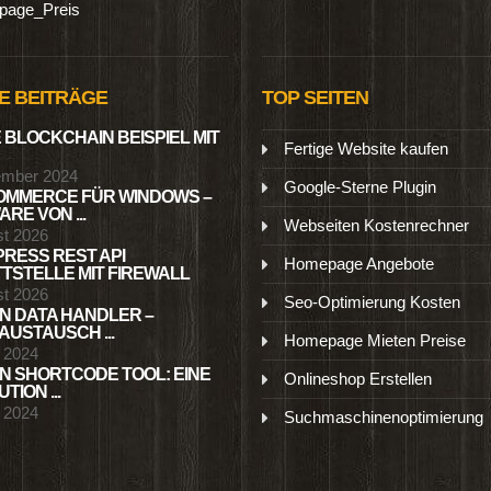
age_Preis
E BEITRÄGE
TOP SEITEN
 BLOCKCHAIN BEISPIEL MIT
Fertige Website kaufen
ember 2024
Google-Sterne Plugin
MMERCE FÜR WINDOWS –
RE VON ...
Webseiten Kostenrechner
st 2026
RESS REST API
Homepage Angebote
TSTELLE MIT FIREWALL
st 2026
Seo-Optimierung Kosten
N DATA HANDLER –
USTAUSCH ...
Homepage Mieten Preise
l 2024
N SHORTCODE TOOL: EINE
Onlineshop Erstellen
TION ...
l 2024
Suchmaschinenoptimierung