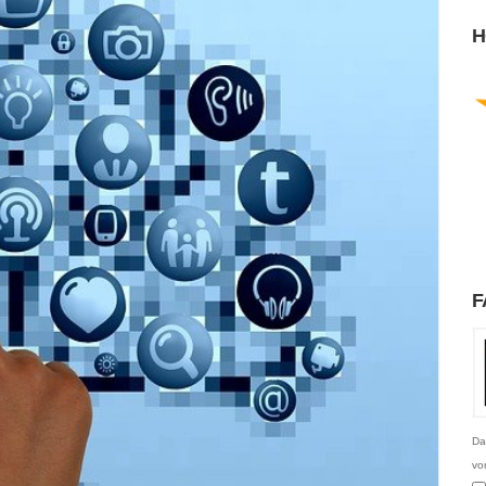
H
F
Da
vo