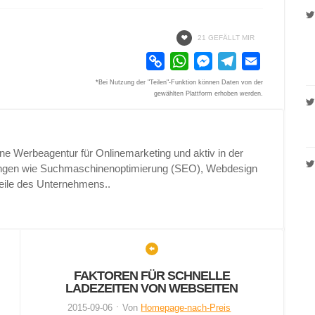
21 GEFÄLLT MIR
Copy
WhatsApp
Messenger
Telegram
Email
Link
*Bei Nutzung der "Teilen"-Funktion können Daten von der
gewählten Plattform erhoben werden.
e Werbeagentur für Onlinemarketing und aktiv in der
rungen wie Suchmaschinenoptimierung (SEO), Webdesign
eile des Unternehmens..
FAKTOREN FÜR SCHNELLE
LADEZEITEN VON WEBSEITEN
2015-09-06
Von
Homepage-nach-Preis