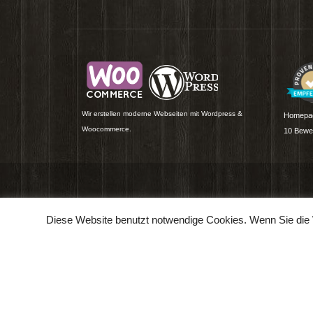
WORDP
Forschungsunternehmen (ID
SCHNIT
GER72663) für Internet & moderne
28. Juli
Medien. Homepage erstellen lassen.
HNP WI
DATENA
» Mehr Informationen
|
» Team
27. Apri
» Kundenmeinungen
|
» History
HNP WI
REVOLU
26. Apri
Diese Website benutzt notwendige Cookies. Wenn Sie die 
Wir erstellen moderne Webseiten mit Wordpress &
Homepag
Woocommerce.
10
Bewer