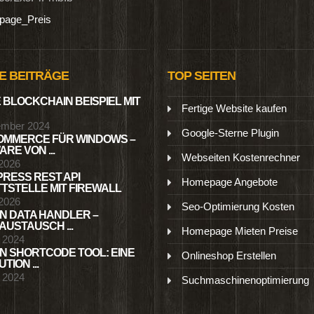
ineshop
|
Lexikon
|
News
|
Tutorials
|
Preislisten
|
hutz & Webdesign - Leistungen für DSGVO, Google Font und 
t.co/LxsPiFmbIb
age_Preis
E BEITRÄGE
TOP SEITEN
 BLOCKCHAIN BEISPIEL MIT
Fertige Website kaufen
ember 2024
Google-Sterne Plugin
MMERCE FÜR WINDOWS –
RE VON ...
Webseiten Kostenrechner
 2026