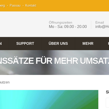
berg
Passau
Kontakt
Öffnungszeiten
Email
Mo - Sa: 09.00 - 20.00
info@H
N
SUPPORT
ÜBER UNS
MEHR
SSÄTZE FÜR MEHR UMSAT
nutzen
S