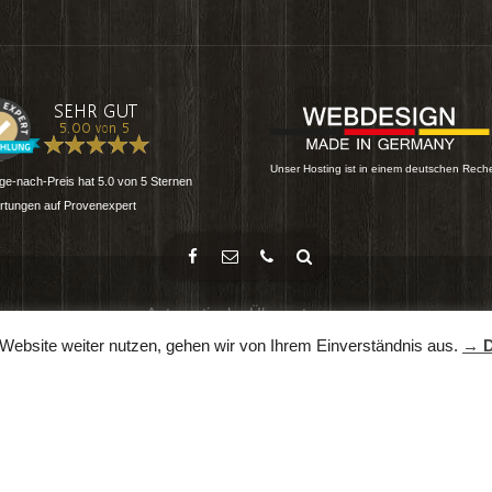
RESS REST API
Homepage Angebote
TSTELLE MIT FIREWALL
 2026
Seo-Optimierung Kosten
N DATA HANDLER –
USTAUSCH ...
Homepage Mieten Preise
l 2024
N SHORTCODE TOOL: EINE
Onlineshop Erstellen
TION ...
l 2024
Suchmaschinenoptimierung
Website weiter nutzen, gehen wir von Ihrem Einverständnis aus.
→ D
Unser Hosting ist in einem deutschen Rech
Die Webseite ist gerade offline.
e-nach-Preis
hat
5.0
von
5
Sternen
tungen auf Provenexpert