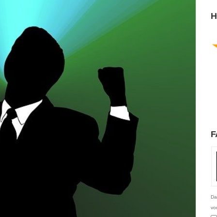
H
F
Da
vo