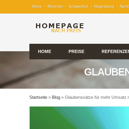
Home
München
Schweinfurt
Regensburg
Nürn
HOME
PREISE
REFERENZE
GLAUBEN
Startseite
»
Blog
»
Glaubenssätze für mehr Umsatz 