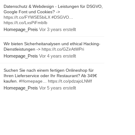
Datenschutz & Webdesign - Leistungen für DSGVO,
Google Font und Cookies? ->
https://t.co/FYWSE5biLX
#DSGVO
…
https://t.co/LxsPiFmbIb
Homepage_Preis
Vor 3 years erstellt
Wir bieten Sicherheitanalysen und ethical Hacking-
Dienstleistungen ->
https://t.co/GZirAtWPri
Homepage_Preis
Vor 4 years erstellt
Suchen Sie nach einem fertigen Onlineshop für
Ihren Lieferservice oder Ihr Restaurant? Ab 349€
kaufen.
#Homepage
…
https://t.co/pdzajoLNMf
Homepage_Preis
Vor 5 years erstellt