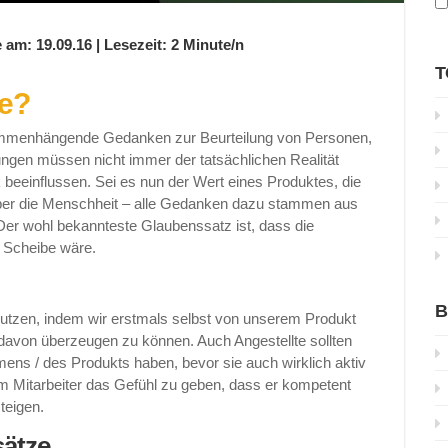
 am: 19.09.16 | Lesezeit: 2 Minute/n
T
e?
mmenhängende Gedanken zur Beurteilung von Personen,
ngen müssen nicht immer der tatsächlichen Realität
k beeinflussen. Sei es nun der Wert eines Produktes, die
ber die Menschheit – alle Gedanken dazu stammen aus
 Der wohl bekannteste Glaubenssatz ist, dass die
e Scheibe wäre.
B
 nutzen, indem wir erstmals selbst von unserem Produkt
avon überzeugen zu können. Auch Angestellte sollten
ns / des Produkts haben, bevor sie auch wirklich aktiv
em Mitarbeiter das Gefühl zu geben, dass er kompetent
teigen.
ätze