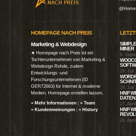
↩ Zurück zur Blogübersicht
Startseite
|
Forum
|
Homepage
|
Onl
n digitalen Produkten wie Ebooks & DVDs.…
Datensc
https://
@Homep
HOMEPAGE NACH PREIS
LETZT
Marketing & Webdesign
SIMPLE
MINER
★ Homepage nach Preis ist ein
6. Sept
Tochterunternehmen von Marketing &
WOOCO
SOFTWA
Webdesign Rohde, zudem
28. Juli
Entwicklungs -und