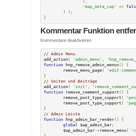
),
'map_meta_cap'
=>
fals
)
);
}
Kommentar Funktion entfe
Kommentare deaktivieren
// Admin Menu
add_action
(
'admin_menu'
,
'hnp_remove_
function
 hnp_remove_admin_menus
()
{
	remove_menu_page
(
'edit-commen
}
// Seiten und Beiträge
add_action
(
'init'
,
'remove_comment_su
function
 remove_comment_support
()
{
	remove_post_type_support
(
'pos
	remove_post_type_support
(
'pag
}
// Admin Leiste
function
 hnp_admin_bar_render
()
{
global
 $wp_admin_bar
;
	$wp_admin_bar
->
remove_menu
(
'c
}