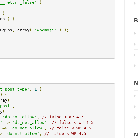
__return_false'
);
);
ns 
)
{
B
ugins
,
 array
(
'wpemoji'
)
);
N
t_post_type'
,
1
);
)
{
ray
(
post'
,
y
(
'do_not_allow'
,
// false < WP 4.5
'
=>
'do_not_allow'
,
// false < WP 4.5
=>
'do_not_allow'
,
// false < WP 4.5
>
'do_not_allow'
,
// false < WP 4.5
N