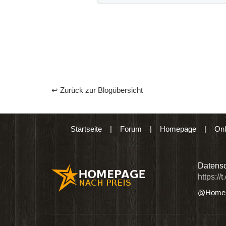
↩ Zurück zur Blogübersicht
Startseite
|
Forum
|
Homepage
|
Onl
n digitalen Produkten wie Ebooks & DVDs.…
Datensc
https://
@Homep