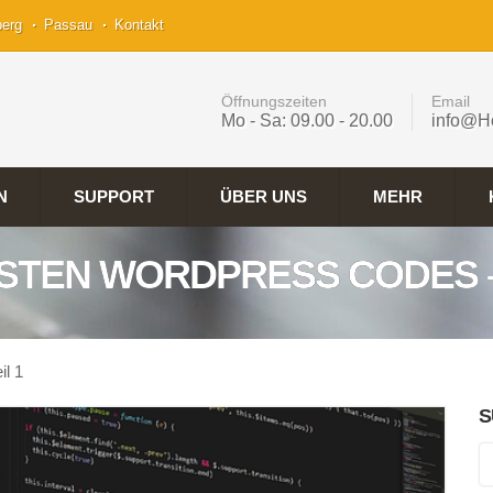
berg
Passau
Kontakt
Öffnungszeiten
Email
Mo - Sa: 09.00 - 20.00
info@H
N
SUPPORT
ÜBER UNS
MEHR
ESTEN WORDPRESS CODES – 
il 1
S