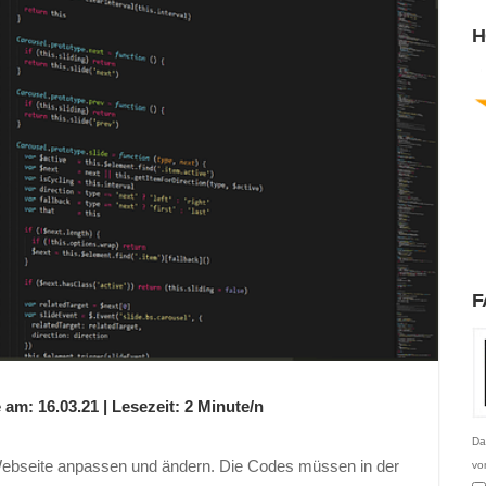
H
F
 am: 16.03.21 | Lesezeit: 2 Minute/n
Da
ebseite anpassen und ändern. Die Codes müssen in der
vo