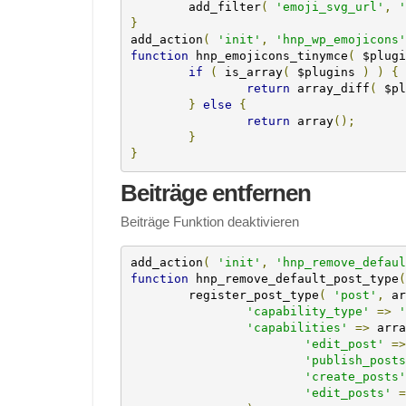
	add_filter
(
'emoji_svg_url'
,
'
}
add_action
(
'init'
,
'hnp_wp_emojicons'
function
 hnp_emojicons_tinymce
(
 $plugi
if
(
 is_array
(
 $plugins 
)
)
{
return
 array_diff
(
 $pl
}
else
{
return
 array
();
}
}
Beiträge entfernen
Beiträge Funktion deaktivieren
add_action
(
'init'
,
'hnp_remove_defaul
function
 hnp_remove_default_post_type
(
	register_post_type
(
'post'
,
 ar
'capability_type'
=>
'
'capabilities'
=>
 arra
'edit_post'
=>
'publish_posts
'create_posts'
'edit_posts'
=