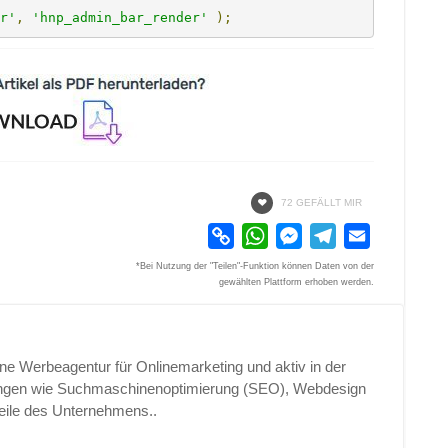
r'
,
'hnp_admin_bar_render'
);
72 GEFÄLLT MIR
Copy
WhatsApp
Messenger
Telegram
Email
Link
*Bei Nutzung der "Teilen"-Funktion können Daten von der
gewählten Plattform erhoben werden.
e Werbeagentur für Onlinemarketing und aktiv in der
rungen wie Suchmaschinenoptimierung (SEO), Webdesign
eile des Unternehmens..