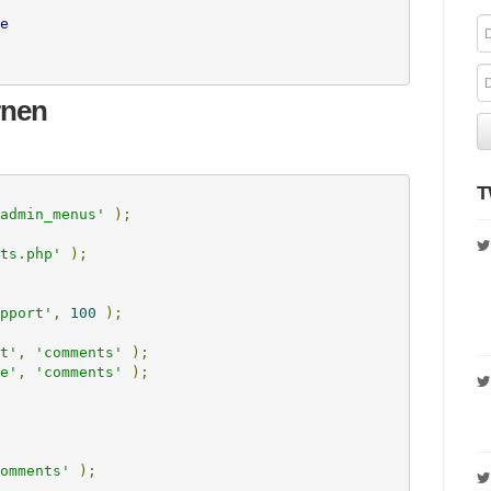
e
rnen
T
admin_menus'
);
ts.php'
);
pport'
,
100
);
t'
,
'comments'
);
e'
,
'comments'
);
omments'
);