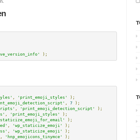
n.
en
T
ve_version_info'
);
T
yles'
,
'print_emoji_styles'
);
nt_emoji_detection_script'
,
7
);
ripts'
,
'print_emoji_detection_script'
);
s'
,
'print_emoji_styles'
);
staticize_emoji_for_email'
);
ed'
,
'wp_staticize_emoji'
);
ss'
,
'wp_staticize_emoji'
);
,
'hnp_emojicons_tinymce'
);