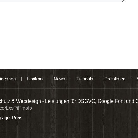
ineshop
|
Lexikon
|
News
|
Tutorials
|
Preislisten
|
hutz & Webdesign - Leistungen für DSGVO, Google Font und 
t.co/LxsPiFmbIb
age_Preis