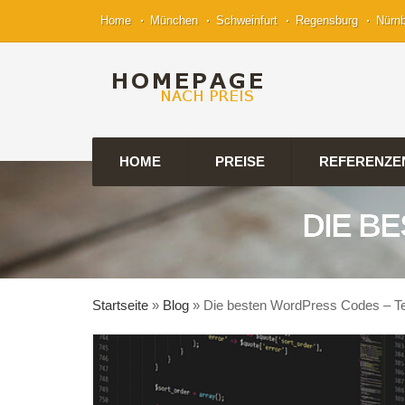
Home
München
Schweinfurt
Regensburg
Nürn
HOME
PREISE
REFERENZE
DIE B
Startseite
»
Blog
»
Die besten WordPress Codes – Te