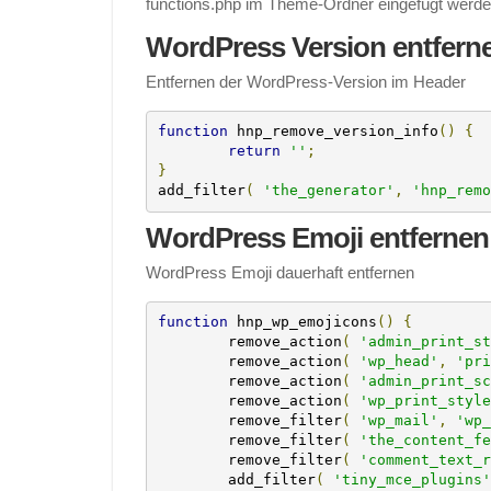
functions.php im Theme-Ordner eingefügt werde
WordPress Version entfern
Entfernen der WordPress-Version im Header
function
 hnp_remove_version_info
()
{
return
''
;
}
add_filter
(
'the_generator'
,
'hnp_remo
WordPress Emoji entfernen
WordPress Emoji dauerhaft entfernen
function
 hnp_wp_emojicons
()
{
	remove_action
(
'admin_print_st
	remove_action
(
'wp_head'
,
'pri
	remove_action
(
'admin_print_sc
	remove_action
(
'wp_print_style
	remove_filter
(
'wp_mail'
,
'wp_
	remove_filter
(
'the_content_fe
	remove_filter
(
'comment_text_r
	add_filter
(
'tiny_mce_plugins'