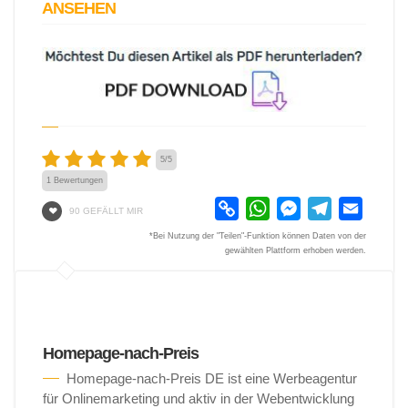
ANSEHEN
5
/
5
1
Bewertungen
Copy
WhatsApp
Messenger
Telegram
Email
90 GEFÄLLT MIR
Link
*Bei Nutzung der "Teilen"-Funktion können Daten von der
gewählten Plattform erhoben werden.
Homepage-nach-Preis
Homepage-nach-Preis DE ist eine Werbeagentur
für Onlinemarketing und aktiv in der Webentwicklung