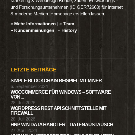
Marketing & Webdesign Rohde, zudem Entwicklungs -
und Forschungsunternehmen (ID GER72663) für Internet
& moderne Medien. Homepage erstellen lassen.
» Mehr Informationen
|
» Team
» Kundenmeinungen
|
» History
LETZTE BEITRÄGE
SIMPLE BLOCKCHAIN BEISPIEL MIT MINER
6. September 2024
WOOCOMMERCE FÜR WINDOWS – SOFTWARE
VON ...
28. Juli 2026
WORDPRESS REST API SCHNITTSTELLE MIT
FIREWALL
28. Juli 2026
HNP WIN DATA HANDLER – DATENAUSTAUSCH ...
27. April 2024