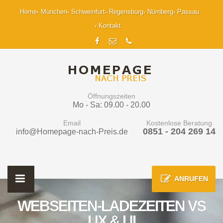
Home
München
Schweinfurt
Regensburg
Nürnberg
Passau
Kontakt
Öffnungszeiten
Mo - Sa: 09.00 - 20.00
Email
Kostenlose Beratung
0851 - 204 269 14
info@Homepage-nach-Preis.de
ANRUFEN
WEBSEITEN-LADEZEITEN VS
UX & UI