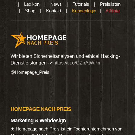
|
Lexikon
|
News
|
Tutorials
|
Preislisten
|
Shop
|
Kontakt
|
Kundenlogin
|
Affiliate
GVO,
Wir bieten Sicherheitanalysen und ethical Hacking-
Such
Dienstleistungen ->
https://t.co/GZirAtWPri
Lief
#Ho
@Homepage_Preis
@Hom
HOMEPAGE NACH PREIS
Marketing & Webdesign
★ Homepage nach Preis ist ein Tochterunternehmen von