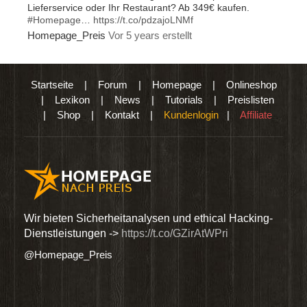
Lieferservice oder Ihr Restaurant? Ab 349€ kaufen.
#Homepage
…
https://t.co/pdzajoLNMf
Homepage_Preis
Vor 5 years erstellt
Startseite
|
Forum
|
Homepage
|
Onlineshop
|
Lexikon
|
News
|
Tutorials
|
Preislisten
|
Shop
|
Kontakt
|
Kundenlogin
|
Affiliate
GVO,
Wir bieten Sicherheitanalysen und ethical Hacking-
Such
Dienstleistungen ->
https://t.co/GZirAtWPri
Lief
#Ho
@Homepage_Preis
@Hom