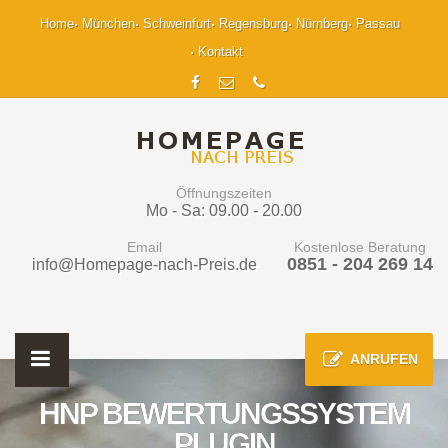
Home
München
Schweinfurt
Regensburg
Nürnberg
Passau
Kontakt
Öffnungszeiten
Mo - Sa: 09.00 - 20.00
Email
Kostenlose Beratung
0851 - 204 269 14
info@Homepage-nach-Preis.de
ANRUFEN
HNP BEWERTUNGSSYSTEM
PLUGIN