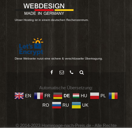
Unser Hosting ist in einem deutschen Rechenzentrum.
Diese Webseite nutzt eine sichere & verschlüsselte Übertragung.
Automatische Übersetzung:
EN
FR
DE
HU
PL
RO
RU
UK
© 2014-2023 Homepage-nach-Preis.de - Alle Rechte
vorbehalten.