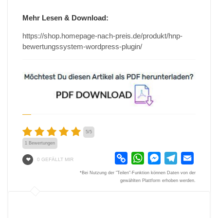
Mehr Lesen & Download:
https://shop.homepage-nach-preis.de/produkt/hnp-
bewertungssystem-wordpress-plugin/
5
/
5
1
Bewertungen
Copy
WhatsApp
Messenger
Telegram
Email
0 GEFÄLLT MIR
Link
*Bei Nutzung der "Teilen"-Funktion können Daten von der
gewählten Plattform erhoben werden.