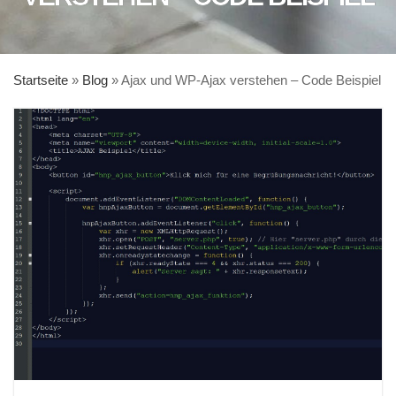
Startseite
»
Blog
»
Ajax und WP-Ajax verstehen – Code Beispiel