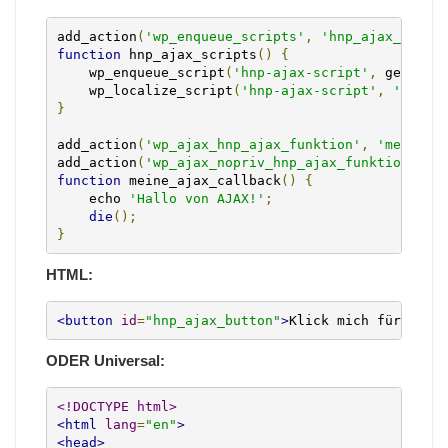
add_action
(
'wp_enqueue_scripts'
,
'hnp_ajax_scrip
function
 hnp_ajax_scripts
()
{
    wp_enqueue_script
(
'hnp-ajax-script'
,
 get_sty
    wp_localize_script
(
'hnp-ajax-script'
,
'ajax_
}
add_action
(
'wp_ajax_hnp_ajax_funktion'
,
'meine_a
add_action
(
'wp_ajax_nopriv_hnp_ajax_funktion'
,
'
function
 meine_ajax_callback
()
{
    echo 
'Hallo von AJAX!'
;
die
();
}
HTML:
<button
id
=
"hnp_ajax_button"
>
Klick mich für eine
ODER Universal:
<!DOCTYPE html>
<html
lang
=
"en"
>
<head>