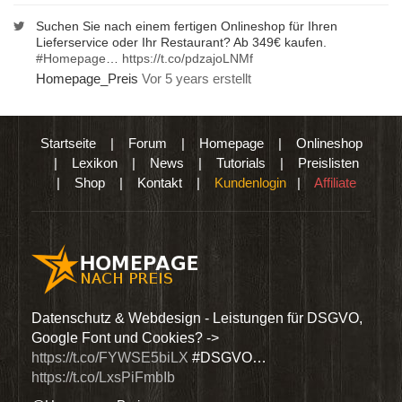
Suchen Sie nach einem fertigen Onlineshop für Ihren
Lieferservice oder Ihr Restaurant? Ab 349€ kaufen.
#Homepage
…
https://t.co/pdzajoLNMf
Homepage_Preis
Vor 5 years erstellt
Startseite
|
Forum
|
Homepage
|
Onlineshop
|
Lexikon
|
News
|
Tutorials
|
Preislisten
|
Shop
|
Kontakt
|
Kundenlogin
|
Affiliate
den
Datenschutz & Webdesign - Leistungen für DSGVO,
Wir 
Google Font und Cookies? ->
Dien
https://t.co/FYWSE5biLX
#DSGVO…
@Hom
https://t.co/LxsPiFmbIb