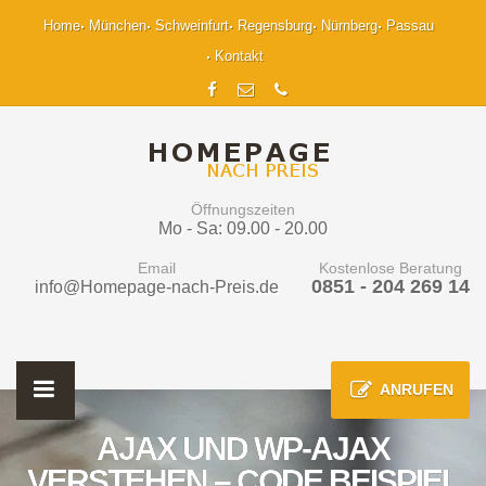
Home
München
Schweinfurt
Regensburg
Nürnberg
Passau
Kontakt
Öffnungszeiten
Mo - Sa: 09.00 - 20.00
Email
Kostenlose Beratung
0851 - 204 269 14
info@Homepage-nach-Preis.de
ANRUFEN
AJAX UND WP-AJAX
VERSTEHEN – CODE BEISPIEL