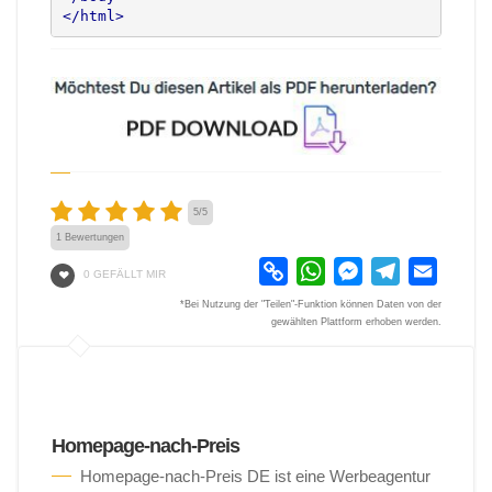
</html>
5
/
5
1
Bewertungen
Copy
WhatsApp
Messenger
Telegram
Email
0 GEFÄLLT MIR
Link
*Bei Nutzung der "Teilen"-Funktion können Daten von der
gewählten Plattform erhoben werden.
Homepage-nach-Preis
Homepage-nach-Preis DE ist eine Werbeagentur