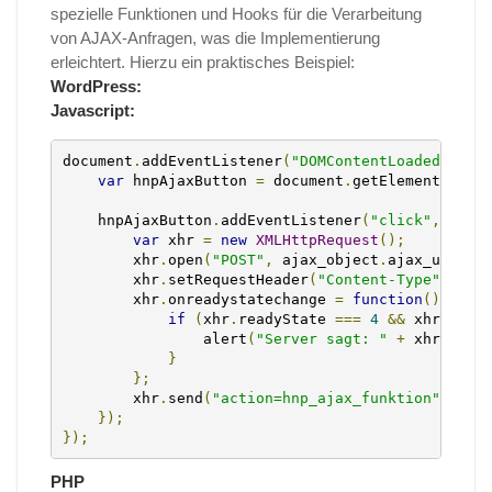
spezielle Funktionen und Hooks für die Verarbeitung
von AJAX-Anfragen, was die Implementierung
erleichtert. Hierzu ein praktisches Beispiel:
WordPress:
Javascript:
document
.
addEventListener
(
"DOMContentLoaded"
,
fu
var
 hnpAjaxButton 
=
 document
.
getElementById
(
    hnpAjaxButton
.
addEventListener
(
"click"
,
func
var
 xhr 
=
new
XMLHttpRequest
();
        xhr
.
open
(
"POST"
,
 ajax_object
.
ajax_url
,
t
        xhr
.
setRequestHeader
(
"Content-Type"
,
"ap
        xhr
.
onreadystatechange 
=
function
()
{
if
(
xhr
.
readyState 
===
4
&&
 xhr
.
stat
                alert
(
"Server sagt: "
+
 xhr
.
resp
}
};
        xhr
.
send
(
"action=hnp_ajax_funktion"
);
});
});
PHP