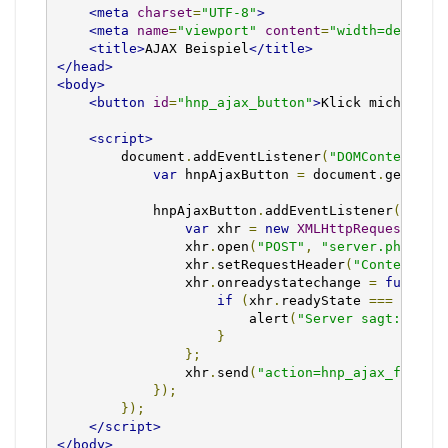
<meta
charset
=
"UTF-8"
>
<meta
name
=
"viewport"
content
=
"width=device-
<title>
AJAX Beispiel
</title>
</head>
<body>
<button
id
=
"hnp_ajax_button"
>
Klick mich für 
<script>
        document
.
addEventListener
(
"DOMContentLoa
var
 hnpAjaxButton 
=
 document
.
getElem
            hnpAjaxButton
.
addEventListener
(
"clic
var
 xhr 
=
new
XMLHttpRequest
();
                xhr
.
open
(
"POST"
,
"server.php"
,
t
                xhr
.
setRequestHeader
(
"Content-Ty
                xhr
.
onreadystatechange 
=
functio
if
(
xhr
.
readyState 
===
4
&&
 
                        alert
(
"Server sagt: "
+
 
}
};
                xhr
.
send
(
"action=hnp_ajax_funkti
});
});
</script>
</body>