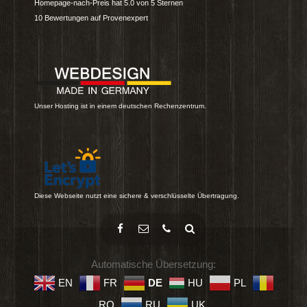
Homepage-nach-Preis
hat
5.0
von
5
Sternen
10
Bewertungen auf Provenexpert
Unser Hosting ist in einem deutschen Rechenzentrum.
Diese Webseite nutzt eine sichere & verschlüsselte Übertragung.
Automatische Übersetzung:
EN
FR
DE
HU
PL
RO
RU
UK