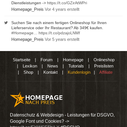
Dienstleistungen ->
https://t.co/GZirAtWPri
Homepage_Preis
Vor 4 years erstellt
Suchen Sie nach einem fertigen Onlineshop für Ihren
Lieferservice oder Ihr Restaurant? Ab 349€ kaufen.
#Homepage
…
https://t.co/pdzajoLNMf
Homepage_Preis
Vor 5 years erstellt
Startseite
|
Forum
|
Homepage
|
Onlineshop
|
Lexikon
|
News
|
Tutorials
|
Preislisten
|
Shop
|
Kontakt
|
Kundenlogin
|
Affiliate
den
Datenschutz & Webdesign - Leistungen für DSGVO,
Wir 
Google Font und Cookies? ->
Dien