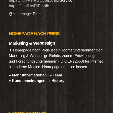
https://t.co/FYWSE5biLX
#DSGVO…
@Hom
https://t.co/LxsPiFmbIb
@Homepage_Preis
HOMEPAGE NACH PREIS
Marketing & Webdesign
★ Homepage nach Preis ist ein Tochterunternehmen von
Marketing & Webdesign Rohde, zudem Entwicklungs -
und Forschungsunternehmen (ID GER72663) für Internet
& moderne Medien. Homepage erstellen lassen.
» Mehr Informationen
|
» Team
» Kundenmeinungen
|
» History