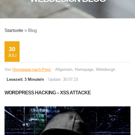
Startseite
»
Blog
30
JULI
Von
Homepage-nach-Preis
Allgemein
,
Homepage
,
Webdesign
Lesezeit: 3 Minute/n
Update: 30.07.23
WORDPRESS HACKING – XSS ATTACKE