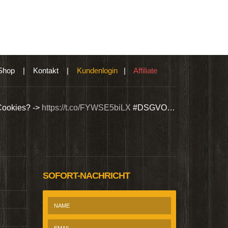
Shop
|
Kontakt
|
Kundenlogin
|
Affiliate
Cookies? ->
https://t.co/FYWSE5biLX
#DSGVO…
Wir bieten Si
@Homepage_P
SOFORT-NACHRICHT