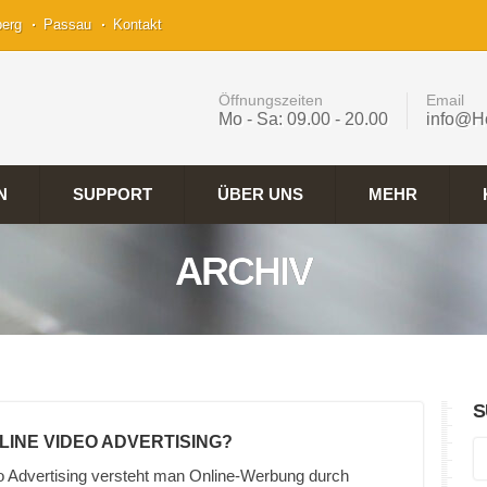
berg
Passau
Kontakt
Öffnungszeiten
Email
Mo - Sa: 09.00 - 20.00
info@H
N
SUPPORT
ÜBER UNS
MEHR
ARCHIV
S
NLINE VIDEO ADVERTISING?
o Advertising versteht man Online-Werbung durch