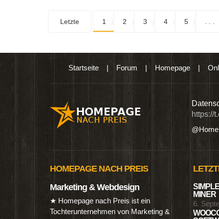
Letzte
1
2
3
4
5
. . .
Startseite
|
Forum
|
Homepage
|
Onl
n digitalen Produkten wie Ebooks & DVDs.…
Datensc
https://
@Homep
HOMEPAGE NACH PREIS
LETZT
Marketing & Webdesign
SIMPLE
MINER
★ Homepage nach Preis ist ein
6. Sept
Tochterunternehmen von Marketing &
WOOCO