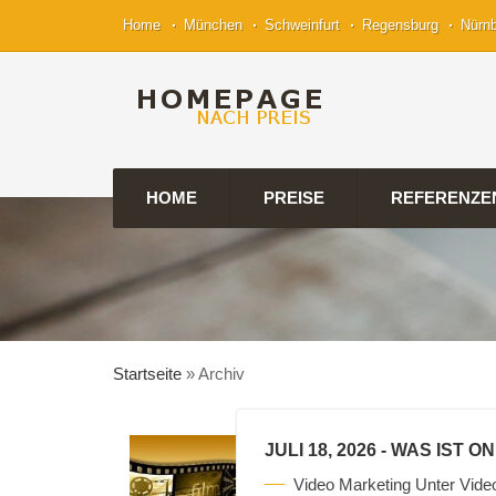
Home
München
Schweinfurt
Regensburg
Nürn
HOME
PREISE
REFERENZE
Startseite
»
Archiv
JULI 18, 2026
- WAS IST O
Video Marketing Unter Vide