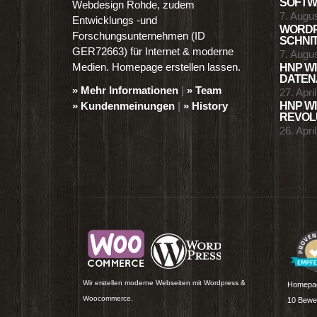
SOFTWA
Webdesign Rohde, zudem
7. Augu
Entwicklungs -und
WORDP
Forschungsunternehmen (ID
SCHNIT
GER72663) für Internet & moderne
7. Augu
Medien. Homepage erstellen lassen.
HNP WI
DATENA
» Mehr Informationen
|
» Team
27. Apri
» Kundenmeinungen
|
» History
HNP WI
REVOLU
26. Apri
Wir erstellen moderne Webseiten mit Wordpress &
Homepag
Woocommerce.
10
Bewer