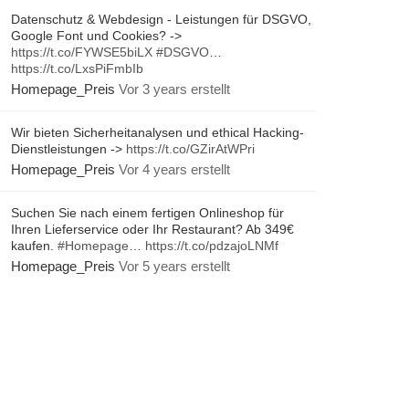
Datenschutz & Webdesign - Leistungen für DSGVO,
Google Font und Cookies? ->
https://t.co/FYWSE5biLX
#DSGVO
…
https://t.co/LxsPiFmbIb
Homepage_Preis
Vor 3 years erstellt
Wir bieten Sicherheitanalysen und ethical Hacking-
Dienstleistungen ->
https://t.co/GZirAtWPri
Homepage_Preis
Vor 4 years erstellt
Suchen Sie nach einem fertigen Onlineshop für
Ihren Lieferservice oder Ihr Restaurant? Ab 349€
kaufen.
#Homepage
…
https://t.co/pdzajoLNMf
Homepage_Preis
Vor 5 years erstellt