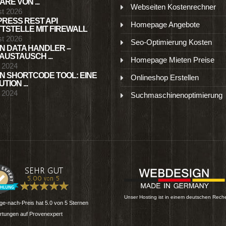
RE VON ...
Webseiten Kostenrechner
st 2026
RESS REST API
Homepage Angebote
TSTELLE MIT FIREWALL
st 2026
Seo-Optimierung Kosten
N DATA HANDLER –
USTAUSCH ...
Homepage Mieten Preise
l 2024
N SHORTCODE TOOL: EINE
Onlineshop Erstellen
TION ...
l 2024
Suchmaschinenoptimierung
Unser Hosting ist in einem deutschen Rech
e-nach-Preis
hat
5.0
von
5
Sternen
tungen auf Provenexpert