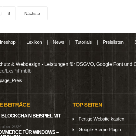
8
Nächste
ineshop
|
Lexikon
|
News
|
Tutorials
|
Preislisten
|
hutz & Webdesign - Leistungen für DSGVO, Google Font und 
t.co/LxsPiFmbIb
age_Preis
E BEITRÄGE
TOP SEITEN
 BLOCKCHAIN BEISPIEL MIT
Fertige Website kaufen
ember 2024
Google-Sterne Plugin
MMERCE FÜR WINDOWS –