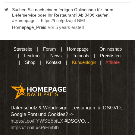
Suchen Sie nach einem fertigen Onlineshop für Ihren
Lieferservice oder Ihr Restaurant? Ab 349€ kaufen.
#Homepage
…
https://t.co/pdzajoLNMf
Homepage_Preis
Vor 5 years erstellt
Startseite
|
Forum
|
Homepage
|
Onlineshop
|
Lexikon
|
News
|
Tutorials
|
Preislisten
|
Shop
|
Kontakt
|
Kundenlogin
|
Affiliate
den
Datenschutz & Webdesign - Leistungen für DSGVO,
Wir 
Google Font und Cookies? ->
Dien
https://t.co/FYWSE5biLX
#DSGVO…
@Hom
https://t.co/LxsPiFmbIb