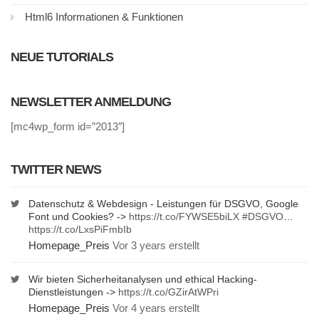
Html6 Informationen & Funktionen
NEUE TUTORIALS
NEWSLETTER ANMELDUNG
[mc4wp_form id=”2013″]
TWITTER NEWS
Datenschutz & Webdesign - Leistungen für DSGVO, Google
Font und Cookies? ->
https://t.co/FYWSE5biLX
#DSGVO
…
https://t.co/LxsPiFmbIb
Homepage_Preis
Vor 3 years erstellt
Wir bieten Sicherheitanalysen und ethical Hacking-
Dienstleistungen ->
https://t.co/GZirAtWPri
Homepage_Preis
Vor 4 years erstellt