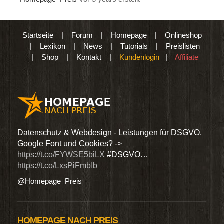
Startseite
|
Forum
|
Homepage
|
Onlineshop
|
Lexikon
|
News
|
Tutorials
|
Preislisten
|
Shop
|
Kontakt
|
Kundenlogin
|
Affiliate
den
Datenschutz & Webdesign - Leistungen für DSGVO,
Wir 
Google Font und Cookies? ->
Dien
https://t.co/FYWSE5biLX
#DSGVO…
@Hom
https://t.co/LxsPiFmbIb
@Homepage_Preis
HOMEPAGE NACH PREIS