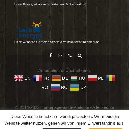
Unser Hosting ist in einem deutschen Rechenzentrum.
Diese Webseite nutzt eine sichere & verschlüsselte Übertragung.
Automatische Übersetzung:
EN
FR
DE
HU
PL
RO
RU
UK
© 2014-2023 Homepage-nach-Preis.de - Alle Rechte
vorbehalten.
Diese Website benutzt notwendige Cookies. Wenn Sie die
Impressum
-
Datenschutz
-
Geschäftsbedingungen
Website weiter nutzen, gehen wir von Ihrem Einverständnis aus.