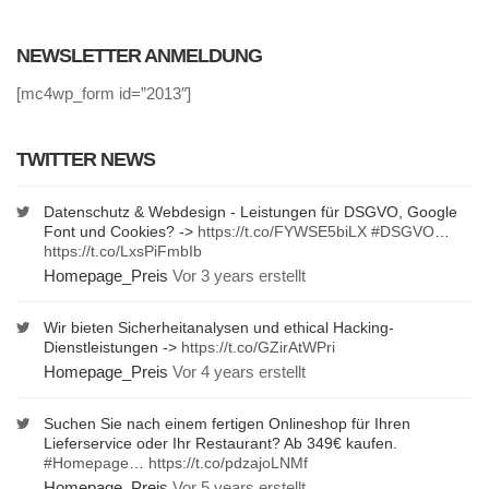
NEWSLETTER ANMELDUNG
[mc4wp_form id=”2013″]
TWITTER NEWS
Datenschutz & Webdesign - Leistungen für DSGVO, Google
Font und Cookies? ->
https://t.co/FYWSE5biLX
#DSGVO
…
https://t.co/LxsPiFmbIb
Homepage_Preis
Vor 3 years erstellt
Wir bieten Sicherheitanalysen und ethical Hacking-
Dienstleistungen ->
https://t.co/GZirAtWPri
Homepage_Preis
Vor 4 years erstellt
Suchen Sie nach einem fertigen Onlineshop für Ihren
Lieferservice oder Ihr Restaurant? Ab 349€ kaufen.
#Homepage
…
https://t.co/pdzajoLNMf
Homepage_Preis
Vor 5 years erstellt