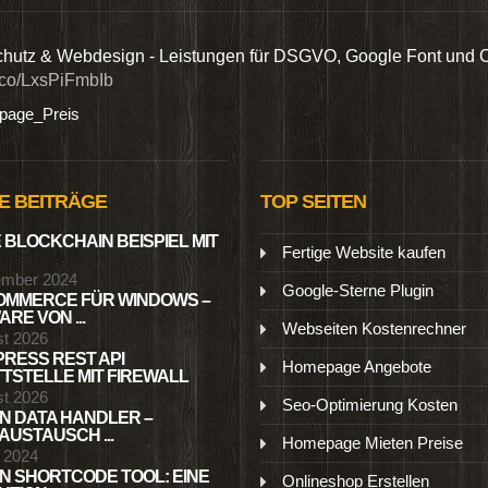
hutz & Webdesign - Leistungen für DSGVO, Google Font und 
t.co/LxsPiFmbIb
age_Preis
E BEITRÄGE
TOP SEITEN
 BLOCKCHAIN BEISPIEL MIT
Fertige Website kaufen
ember 2024
Google-Sterne Plugin
MMERCE FÜR WINDOWS –
RE VON ...
Webseiten Kostenrechner
st 2026
RESS REST API
Homepage Angebote
TSTELLE MIT FIREWALL
st 2026
Seo-Optimierung Kosten
N DATA HANDLER –
USTAUSCH ...
Homepage Mieten Preise
l 2024
N SHORTCODE TOOL: EINE
Onlineshop Erstellen