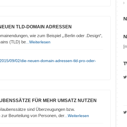
N
 NEUEN TLD-DOMAIN ADRESSEN
inendungen, wie zum Beispiel „.Berlin oder .Design“,
N
ains (TLD) be
...Weiterlesen
[
/2015/09/02/die-neuen-domain-adressen-tld-pro-oder-
T
AUBENSSÄTZE FÜR MEHR UMSATZ NUTZEN
Glaubenssätze sind Überzeugungen bzw.
r Beurteilung von Personen, der
...Weiterlesen