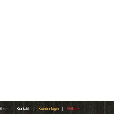
Shop
|
Kontakt
|
Kundenlogin
|
Affiliate