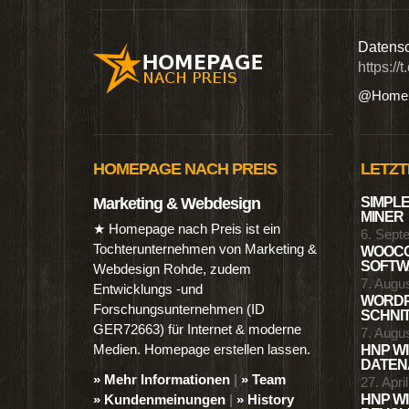
n digitalen Produkten wie Ebooks & DVDs.…
Datensc
https://
@Homep
HOMEPAGE NACH PREIS
LETZT
Marketing & Webdesign
SIMPLE
MINER
★ Homepage nach Preis ist ein
6. Sept
Tochterunternehmen von Marketing &
WOOCO
SOFTWA
Webdesign Rohde, zudem
7. Augu
Entwicklungs -und
WORDP
Forschungsunternehmen (ID
SCHNIT
GER72663) für Internet & moderne
7. Augu
Medien. Homepage erstellen lassen.
HNP WI
DATENA
» Mehr Informationen
|
» Team
27. Apri
» Kundenmeinungen
|
» History
HNP WI