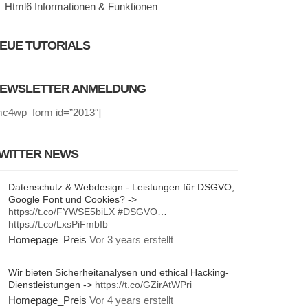
Html6 Informationen & Funktionen
EUE TUTORIALS
EWSLETTER ANMELDUNG
mc4wp_form id=”2013″]
WITTER NEWS
Datenschutz & Webdesign - Leistungen für DSGVO,
Google Font und Cookies? ->
https://t.co/FYWSE5biLX
#DSGVO
…
https://t.co/LxsPiFmbIb
Homepage_Preis
Vor 3 years erstellt
Wir bieten Sicherheitanalysen und ethical Hacking-
Dienstleistungen ->
https://t.co/GZirAtWPri
Homepage_Preis
Vor 4 years erstellt