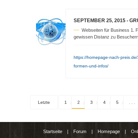
SEPTEMBER 25, 2015
- G
Webseiten für Business 1. F
gewissen Distanz zu Besuchern 
https://homepage-nach-preis.de
formen-und-infos/
Letzte
1
2
3
4
5
. . .
Startseite
|
Forum
|
Homepage
|
Onl