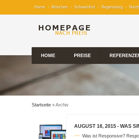
Home
München
Schweinfurt
Regensburg
Nürn
HOME
PREISE
REFERENZE
Startseite
»
Archiv
AUGUST 16, 2015
- WAS S
Was ist Responsive? Respo