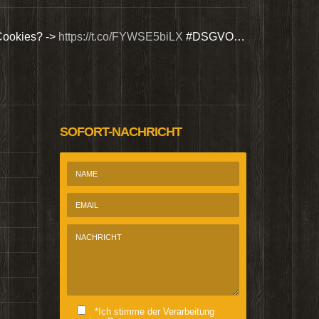
Cookies? ->
https://t.co/FYWSE5biLX
#DSGVO…
Wir bieten Si
@Homepage_P
SOFORT-NACHRICHT
*Ich stimme der Verarbeitung