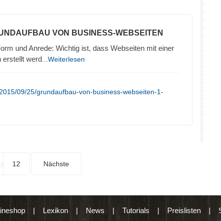
RUNDAUFBAU VON BUSINESS-WEBSEITEN
orm und Anrede: Wichtig ist, dass Webseiten mit einer
erstellt werd
...Weiterlesen
/2015/09/25/grundaufbau-von-business-webseiten-1-
12
Nächste
ineshop
|
Lexikon
|
News
|
Tutorials
|
Preislisten
|