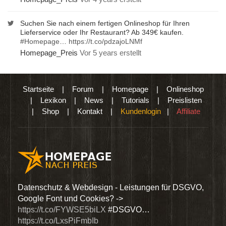
Suchen Sie nach einem fertigen Onlineshop für Ihren
Lieferservice oder Ihr Restaurant? Ab 349€ kaufen.
#Homepage
…
https://t.co/pdzajoLNMf
Homepage_Preis
Vor 5 years erstellt
Startseite
|
Forum
|
Homepage
|
Onlineshop
|
Lexikon
|
News
|
Tutorials
|
Preislisten
|
Shop
|
Kontakt
|
Kundenlogin
|
Affiliate
den
Datenschutz & Webdesign - Leistungen für DSGVO,
Wir 
Google Font und Cookies? ->
Dien
https://t.co/FYWSE5biLX
#DSGVO…
@Hom
https://t.co/LxsPiFmbIb