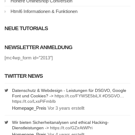
Höhere Onlineshop Conversion
Html6 Informationen & Funktionen
NEUE TUTORIALS
NEWSLETTER ANMELDUNG
[mc4wp_form id=”2013″]
TWITTER NEWS
Datenschutz & Webdesign - Leistungen für DSGVO, Google
Font und Cookies? ->
https://t.co/FYWSE5biLX
#DSGVO
…
https://t.co/LxsPiFmbIb
Homepage_Preis
Vor 3 years erstellt
Wir bieten Sicherheitanalysen und ethical Hacking-
Dienstleistungen ->
https://t.co/GZirAtWPri
Homepage_Preis
Vor 4 years erstellt