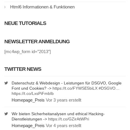
Html6 Informationen & Funktionen
NEUE TUTORIALS
NEWSLETTER ANMELDUNG
[mc4wp_form id=”2013″]
TWITTER NEWS
Datenschutz & Webdesign - Leistungen für DSGVO, Google
Font und Cookies? ->
https://t.co/FYWSE5biLX
#DSGVO
…
https://t.co/LxsPiFmbIb
Homepage_Preis
Vor 3 years erstellt
Wir bieten Sicherheitanalysen und ethical Hacking-
Dienstleistungen ->
https://t.co/GZirAtWPri
Homepage_Preis
Vor 4 years erstellt