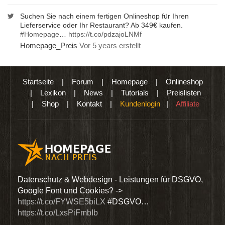
Suchen Sie nach einem fertigen Onlineshop für Ihren
Lieferservice oder Ihr Restaurant? Ab 349€ kaufen.
#Homepage
…
https://t.co/pdzajoLNMf
Homepage_Preis
Vor 5 years erstellt
Startseite
|
Forum
|
Homepage
|
Onlineshop
|
Lexikon
|
News
|
Tutorials
|
Preislisten
|
Shop
|
Kontakt
|
Kundenlogin
|
Affiliate
den
Datenschutz & Webdesign - Leistungen für DSGVO,
Wir 
Google Font und Cookies? ->
Dien
https://t.co/FYWSE5biLX
#DSGVO…
@Hom
https://t.co/LxsPiFmbIb