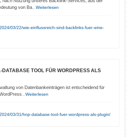
, nach Nutzung unseres Backlink-Services, aus der
edeutung von Ba
...Weiterlesen
024/03/22/wie-einflussreich-sind-backlinks-fuer-eine-
L-DATABASE TOOL FÜR WORDPRESS ALS
erwaltung von Datenbankeinträgen ist entscheidend für
r WordPress
...Weiterlesen
2024/03/31/hnp-database-tool-fuer-wordpress-als-plugin/