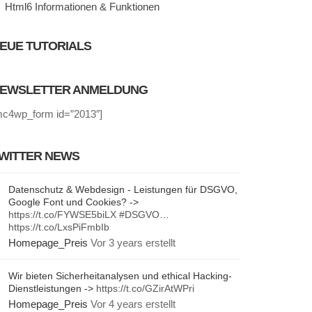
Html6 Informationen & Funktionen
EUE TUTORIALS
EWSLETTER ANMELDUNG
mc4wp_form id=”2013″]
WITTER NEWS
Datenschutz & Webdesign - Leistungen für DSGVO,
Google Font und Cookies? ->
https://t.co/FYWSE5biLX
#DSGVO
…
https://t.co/LxsPiFmbIb
Homepage_Preis
Vor 3 years erstellt
Wir bieten Sicherheitanalysen und ethical Hacking-
Dienstleistungen ->
https://t.co/GZirAtWPri
Homepage_Preis
Vor 4 years erstellt