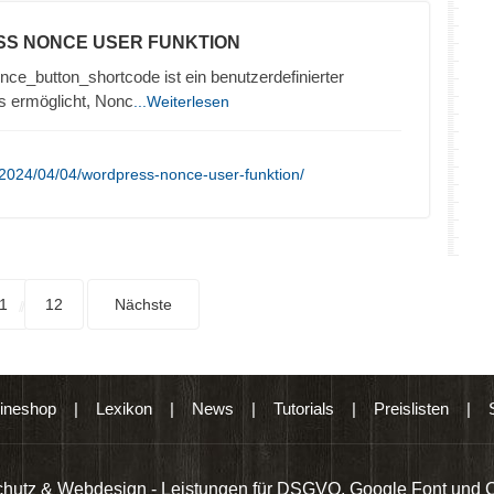
SS NONCE USER FUNKTION
ce_button_shortcode ist ein benutzerdefinierter
s ermöglicht, Nonc
...Weiterlesen
2024/04/04/wordpress-nonce-user-funktion/
1
12
Nächste
ineshop
|
Lexikon
|
News
|
Tutorials
|
Preislisten
|
hutz & Webdesign - Leistungen für DSGVO, Google Font und 