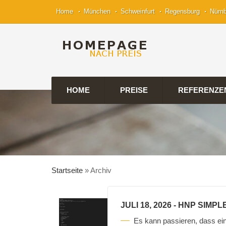
Home
München
Schweinfurt
Regensburg
Nürn
HOME
PREISE
REFERENZE
Startseite
»
Archiv
JULI 18, 2026
- HNP SIMP
Es kann passieren, dass ein