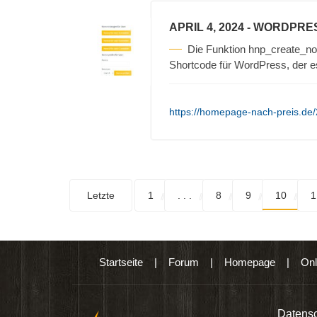
APRIL 4, 2024
- WORDPRE
Die Funktion hnp_create_non
Shortcode für WordPress, der e
https://homepage-nach-preis.de/
Letzte
1
. . .
8
9
10
1
Startseite
|
Forum
|
Homepage
|
Onl
n digitalen Produkten wie Ebooks & DVDs.…
Datensc