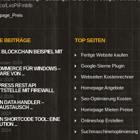
t.co/LxsPiFmbIb
age_Preis
E BEITRÄGE
TOP SEITEN
 BLOCKCHAIN BEISPIEL MIT
Fertige Website kaufen
ember 2024
Google-Sterne Plugin
MMERCE FÜR WINDOWS –
RE VON ...
Webseiten Kostenrechner
st 2026
RESS REST API
Homepage Angebote
TSTELLE MIT FIREWALL
st 2026
Seo-Optimierung Kosten
N DATA HANDLER –
USTAUSCH ...
Homepage Mieten Preise
l 2024
N SHORTCODE TOOL: EINE
Onlineshop Erstellen
TION ...
l 2024
Suchmaschinenoptimierung