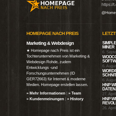
https://
@Homep
HOMEPAGE NACH PREIS
LETZT
Marketing & Webdesign
SIMPLE
MINER
★ Homepage nach Preis ist ein
6. Sept
Tochterunternehmen von Marketing &
WOOCO
SOFTWA
Webdesign Rohde, zudem
6. Augu
Entwicklungs -und
WORDP
Forschungsunternehmen (ID
SCHNIT
GER72663) für Internet & moderne
6. Augu
Medien. Homepage erstellen lassen.
HNP WI
DATENA
» Mehr Informationen
|
» Team
27. Apri
» Kundenmeinungen
|
» History
HNP WI
REVOLU
26. Apri