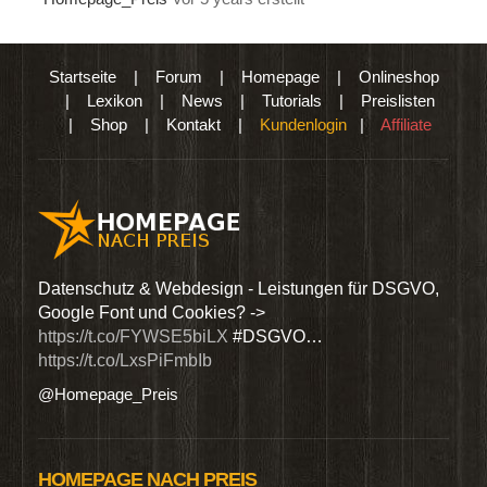
Startseite
|
Forum
|
Homepage
|
Onlineshop
|
Lexikon
|
News
|
Tutorials
|
Preislisten
|
Shop
|
Kontakt
|
Kundenlogin
|
Affiliate
den
Datenschutz & Webdesign - Leistungen für DSGVO,
Wir 
Google Font und Cookies? ->
Dien
https://t.co/FYWSE5biLX
#DSGVO…
@Hom
https://t.co/LxsPiFmbIb
@Homepage_Preis
HOMEPAGE NACH PREIS