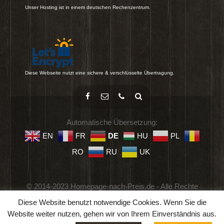
Unser Hosting ist in einem deutschen Rechenzentrum.
Diese Webseite nutzt eine sichere & verschlüsselte Übertragung.
Automatische Übersetzung:
EN
FR
DE
HU
PL
RO
RU
UK
© 2014-2023 Homepage-nach-Preis.de - Alle Rechte
vorbehalten.
Diese Website benutzt notwendige Cookies. Wenn Sie die
Impressum
-
Datenschutz
-
Geschäftsbedingungen
Website weiter nutzen, gehen wir von Ihrem Einverständnis aus.