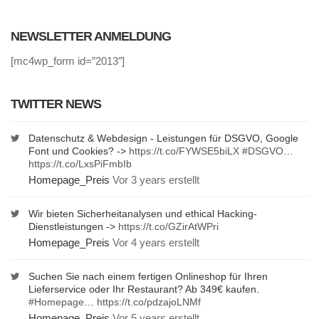
NEWSLETTER ANMELDUNG
[mc4wp_form id=”2013″]
TWITTER NEWS
Datenschutz & Webdesign - Leistungen für DSGVO, Google
Font und Cookies? ->
https://t.co/FYWSE5biLX
#DSGVO
…
https://t.co/LxsPiFmbIb
Homepage_Preis
Vor 3 years erstellt
Wir bieten Sicherheitanalysen und ethical Hacking-
Dienstleistungen ->
https://t.co/GZirAtWPri
Homepage_Preis
Vor 4 years erstellt
Suchen Sie nach einem fertigen Onlineshop für Ihren
Lieferservice oder Ihr Restaurant? Ab 349€ kaufen.
#Homepage
…
https://t.co/pdzajoLNMf
Homepage_Preis
Vor 5 years erstellt