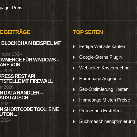
age_Preis
E BEITRÄGE
TOP SEITEN
 BLOCKCHAIN BEISPIEL MIT
Fertige Website kaufen
ember 2024
Google-Sterne Plugin
MMERCE FÜR WINDOWS –
RE VON ...
Webseiten Kostenrechner
st 2026
RESS REST API
Homepage Angebote
TSTELLE MIT FIREWALL
st 2026
Seo-Optimierung Kosten
N DATA HANDLER –
USTAUSCH ...
Homepage Mieten Preise
l 2024
N SHORTCODE TOOL: EINE
Onlineshop Erstellen
TION ...
l 2024
Suchmaschinenoptimierung