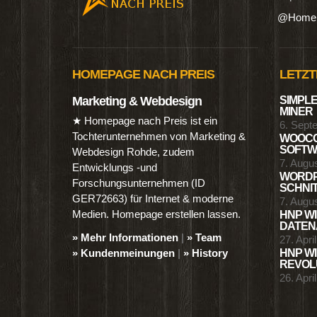
@Homep
HOMEPAGE NACH PREIS
LETZT
Marketing & Webdesign
SIMPLE
MINER
★ Homepage nach Preis ist ein
6. Sept
Tochterunternehmen von Marketing &
WOOCO
SOFTWA
Webdesign Rohde, zudem
7. Augu
Entwicklungs -und
WORDP
Forschungsunternehmen (ID
SCHNIT
GER72663) für Internet & moderne
7. Augu
Medien. Homepage erstellen lassen.
HNP WI
DATENA
» Mehr Informationen
|
» Team
27. Apri
» Kundenmeinungen
|
» History
HNP WI
REVOLU
26. Apri