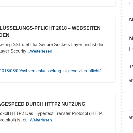
N
LÜSSELUNGS-PFLICHT 2018 – WEBSEITEN
ADEN
N
elung SSL steht für Secure Sockets Layer und ist die
[
ayer Security
...Weiterlesen
T
018/03/09/ssl-verschluesselung-ist-gesetzlich-pflicht/
AGESPEED DURCH HTTP2 NUTZUNG
okoll HTTP2 Das Hypertext Transfer Protocol (HTTP,
tokoll) ist ei
...Weiterlesen