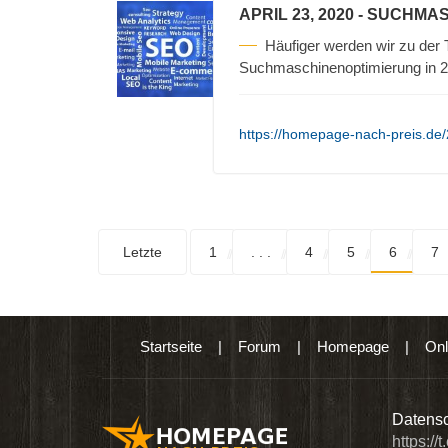
APRIL 23, 2020
- SUCHMAS
Häufiger werden wir zu de
Suchmaschinenoptimierung in 20
https://homepage-nach-preis.de
Letzte
1
. . .
4
5
6
7
Startseite
|
Forum
|
Homepage
|
Onl
n digitalen Produkten wie Ebooks & DVDs.…
Datensc
https://