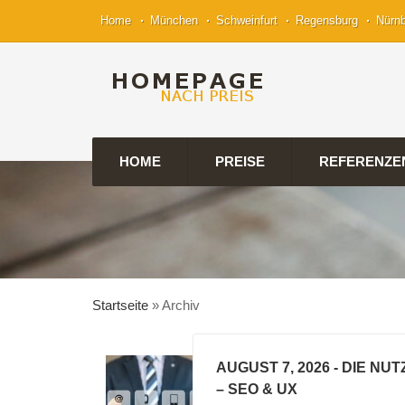
Home
München
Schweinfurt
Regensburg
Nürn
HOME
PREISE
REFERENZE
Startseite
»
Archiv
AUGUST 7, 2026
- DIE NU
– SEO & UX