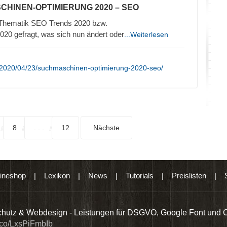
CHINEN-OPTIMIERUNG 2020 – SEO
r Thematik SEO Trends 2020 bzw.
20 gefragt, was sich nun ändert oder
...Weiterlesen
/2020/04/23/suchmaschinen-optimierung-2020-seo/
8
. . .
12
Nächste
ineshop
|
Lexikon
|
News
|
Tutorials
|
Preislisten
|
hutz & Webdesign - Leistungen für DSGVO, Google Font und 
t.co/LxsPiFmbIb