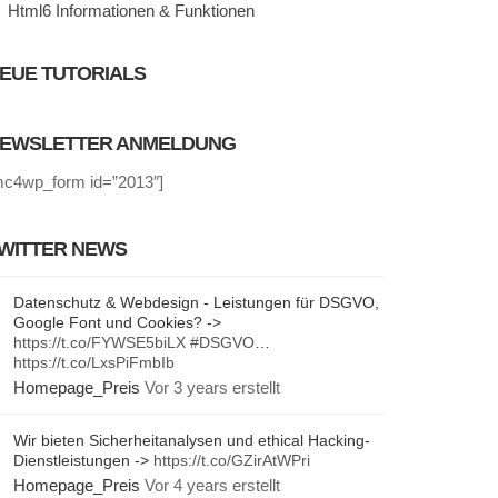
Html6 Informationen & Funktionen
EUE TUTORIALS
EWSLETTER ANMELDUNG
mc4wp_form id=”2013″]
WITTER NEWS
Datenschutz & Webdesign - Leistungen für DSGVO,
Google Font und Cookies? ->
https://t.co/FYWSE5biLX
#DSGVO
…
https://t.co/LxsPiFmbIb
Homepage_Preis
Vor 3 years erstellt
Wir bieten Sicherheitanalysen und ethical Hacking-
Dienstleistungen ->
https://t.co/GZirAtWPri
Homepage_Preis
Vor 4 years erstellt