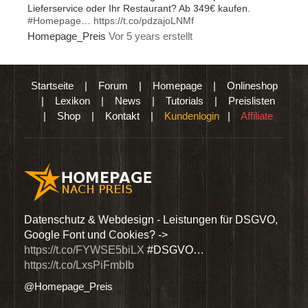
Lieferservice oder Ihr Restaurant? Ab 349€ kaufen.
#Homepage
…
https://t.co/pdzajoLNMf
Homepage_Preis
Vor 5 years erstellt
Startseite
|
Forum
|
Homepage
|
Onlineshop
|
Lexikon
|
News
|
Tutorials
|
Preislisten
|
Shop
|
Kontakt
|
Kundenlogin
|
Affiliate
den
Datenschutz & Webdesign - Leistungen für DSGVO,
Wir 
Google Font und Cookies? ->
Dien
https://t.co/FYWSE5biLX
#DSGVO…
@Hom
https://t.co/LxsPiFmbIb
@Homepage_Preis