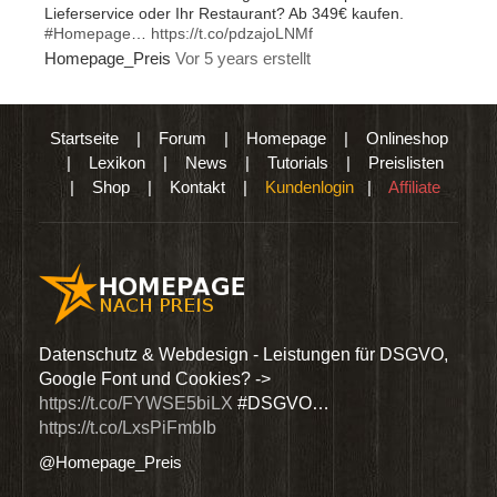
Lieferservice oder Ihr Restaurant? Ab 349€ kaufen.
#Homepage
…
https://t.co/pdzajoLNMf
Homepage_Preis
Vor 5 years erstellt
Startseite
|
Forum
|
Homepage
|
Onlineshop
|
Lexikon
|
News
|
Tutorials
|
Preislisten
|
Shop
|
Kontakt
|
Kundenlogin
|
Affiliate
den
Datenschutz & Webdesign - Leistungen für DSGVO,
Wir 
Google Font und Cookies? ->
Dien
https://t.co/FYWSE5biLX
#DSGVO…
@Hom
https://t.co/LxsPiFmbIb
@Homepage_Preis