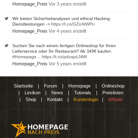
Homepage_Preis
Vor 3 years erstellt
Wir bieten Sicherheitanalysen und ethical Hacking-
Dienstleistungen ->
https://t.co/GZirAtWPri
Homepage_Preis
Vor 4 years erstellt
Suchen Sie nach einem fertigen Onlineshop für Ihren
Lieferservice oder Ihr Restaurant? Ab 349€ kaufen.
#Homepage
…
https://t.co/pdzajoLNMf
Homepage_Preis
Vor 5 years erstellt
Startseite
|
Forum
|
Homepage
|
Onlineshop
|
Lexikon
|
News
|
Tutorials
|
Preislisten
|
Shop
|
Kontakt
|
Kundenlogin
|
Affiliate