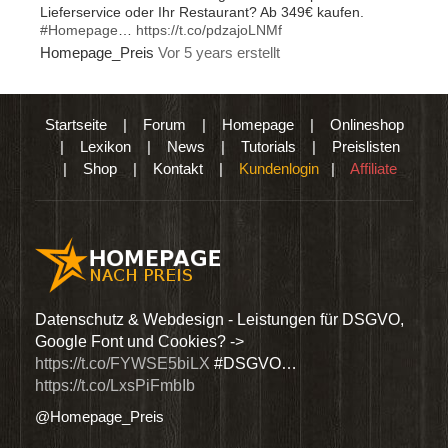
Lieferservice oder Ihr Restaurant? Ab 349€ kaufen.
#Homepage
…
https://t.co/pdzajoLNMf
Homepage_Preis
Vor 5 years erstellt
Startseite
|
Forum
|
Homepage
|
Onlineshop
|
Lexikon
|
News
|
Tutorials
|
Preislisten
|
Shop
|
Kontakt
|
Kundenlogin
|
Affiliate
den
Datenschutz & Webdesign - Leistungen für DSGVO,
Wir 
Google Font und Cookies? ->
Dien
https://t.co/FYWSE5biLX
#DSGVO…
@Hom
https://t.co/LxsPiFmbIb
@Homepage_Preis