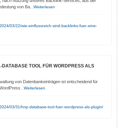
, nach Nutzung unseres Backlink-Services, aus der
edeutung von Ba
...Weiterlesen
024/03/22/wie-einflussreich-sind-backlinks-fuer-eine-
L-DATABASE TOOL FÜR WORDPRESS ALS
erwaltung von Datenbankeinträgen ist entscheidend für
r WordPress
...Weiterlesen
2024/03/31/hnp-database-tool-fuer-wordpress-als-plugin/