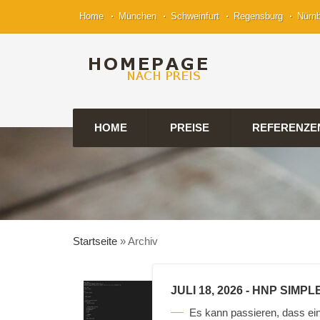
Home
München
Schweinfurt
Regensburg
Nürn
HOME
PREISE
REFERENZE
Startseite
»
Archiv
JULI 18, 2026
- HNP SIMP
Es kann passieren, dass ein