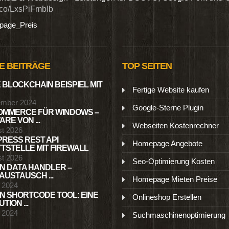
t.co/LxsPiFmbIb
age_Preis
E BEITRÄGE
TOP SEITEN
 BLOCKCHAIN BEISPIEL MIT
Fertige Website kaufen
ember 2024
Google-Sterne Plugin
MMERCE FÜR WINDOWS –
RE VON ...
Webseiten Kostenrechner
st 2026
RESS REST API
Homepage Angebote
TSTELLE MIT FIREWALL
st 2026
Seo-Optimierung Kosten
N DATA HANDLER –
USTAUSCH ...
Homepage Mieten Preise
l 2024
N SHORTCODE TOOL: EINE
Onlineshop Erstellen
TION ...
l 2024
Suchmaschinenoptimierung