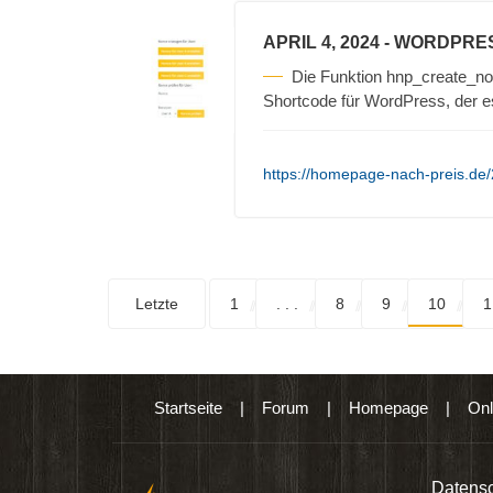
APRIL 4, 2024
- WORDPRE
Die Funktion hnp_create_non
Shortcode für WordPress, der e
https://homepage-nach-preis.de/
Letzte
1
. . .
8
9
10
1
Startseite
|
Forum
|
Homepage
|
Onl
n digitalen Produkten wie Ebooks & DVDs.…
Datensc