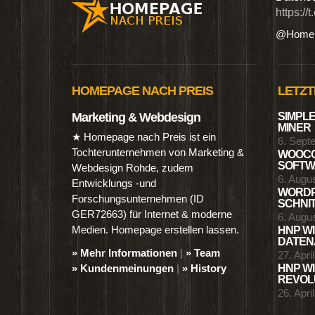
https://
@Homep
HOMEPAGE NACH PREIS
LETZT
Marketing & Webdesign
SIMPLE
MINER
★ Homepage nach Preis ist ein
6. Sept
Tochterunternehmen von Marketing &
WOOCO
SOFTWA
Webdesign Rohde, zudem
6. Augu
Entwicklungs -und
WORDP
Forschungsunternehmen (ID
SCHNIT
GER72663) für Internet & moderne
6. Augu
Medien. Homepage erstellen lassen.
HNP WI
DATENA
» Mehr Informationen
|
» Team
27. Apri
» Kundenmeinungen
|
» History
HNP WI
REVOLU
26. Apri