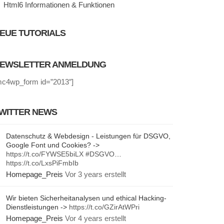
Html6 Informationen & Funktionen
EUE TUTORIALS
EWSLETTER ANMELDUNG
mc4wp_form id=”2013″]
WITTER NEWS
Datenschutz & Webdesign - Leistungen für DSGVO,
Google Font und Cookies? ->
https://t.co/FYWSE5biLX
#DSGVO
…
https://t.co/LxsPiFmbIb
Homepage_Preis
Vor 3 years erstellt
Wir bieten Sicherheitanalysen und ethical Hacking-
Dienstleistungen ->
https://t.co/GZirAtWPri
Homepage_Preis
Vor 4 years erstellt