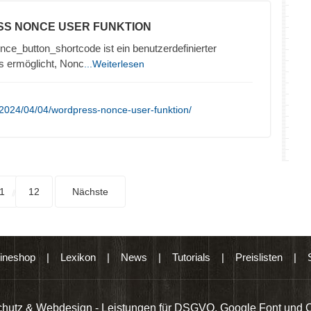
SS NONCE USER FUNKTION
ce_button_shortcode ist ein benutzerdefinierter
s ermöglicht, Nonc
...Weiterlesen
2024/04/04/wordpress-nonce-user-funktion/
1
12
Nächste
ineshop
|
Lexikon
|
News
|
Tutorials
|
Preislisten
|
hutz & Webdesign - Leistungen für DSGVO, Google Font und 