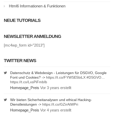
Html6 Informationen & Funktionen
NEUE TUTORIALS
NEWSLETTER ANMELDUNG
[mc4wp_form id=”2013″]
TWITTER NEWS
Datenschutz & Webdesign - Leistungen für DSGVO, Google
Font und Cookies? ->
https://t.co/FYWSE5biLX
#DSGVO
…
https://t.co/LxsPiFmbIb
Homepage_Preis
Vor 3 years erstellt
Wir bieten Sicherheitanalysen und ethical Hacking-
Dienstleistungen ->
https://t.co/GZirAtWPri
Homepage_Preis
Vor 4 years erstellt