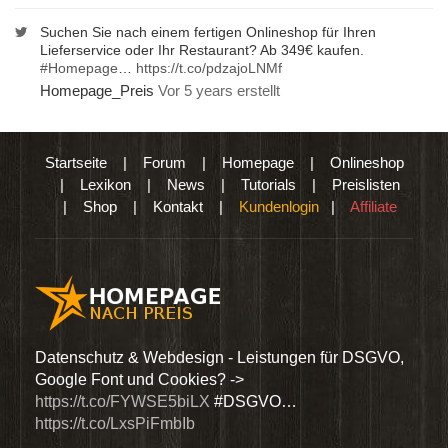
Suchen Sie nach einem fertigen Onlineshop für Ihren
Lieferservice oder Ihr Restaurant? Ab 349€ kaufen.
#Homepage
…
https://t.co/pdzajoLNMf
Homepage_Preis
Vor 5 years erstellt
Startseite
|
Forum
|
Homepage
|
Onlineshop
|
Lexikon
|
News
|
Tutorials
|
Preislisten
|
Shop
|
Kontakt
|
Kundenlogin
|
Affiliate
den
Datenschutz & Webdesign - Leistungen für DSGVO,
Wir 
Google Font und Cookies? ->
Dien
https://t.co/FYWSE5biLX
#DSGVO…
@Hom
https://t.co/LxsPiFmbIb