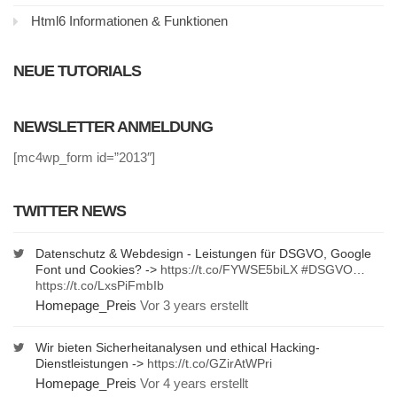
Html6 Informationen & Funktionen
NEUE TUTORIALS
NEWSLETTER ANMELDUNG
[mc4wp_form id=”2013″]
TWITTER NEWS
Datenschutz & Webdesign - Leistungen für DSGVO, Google
Font und Cookies? ->
https://t.co/FYWSE5biLX
#DSGVO
…
https://t.co/LxsPiFmbIb
Homepage_Preis
Vor 3 years erstellt
Wir bieten Sicherheitanalysen und ethical Hacking-
Dienstleistungen ->
https://t.co/GZirAtWPri
Homepage_Preis
Vor 4 years erstellt