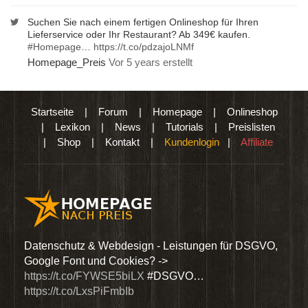
Suchen Sie nach einem fertigen Onlineshop für Ihren
Lieferservice oder Ihr Restaurant? Ab 349€ kaufen.
#Homepage
…
https://t.co/pdzajoLNMf
Homepage_Preis
Vor 5 years erstellt
Startseite
|
Forum
|
Homepage
|
Onlineshop
|
Lexikon
|
News
|
Tutorials
|
Preislisten
|
Shop
|
Kontakt
|
Kundenlogin
|
Affiliate
den
Datenschutz & Webdesign - Leistungen für DSGVO,
Wir 
Google Font und Cookies? ->
Dien
https://t.co/FYWSE5biLX
#DSGVO…
@Hom
https://t.co/LxsPiFmbIb