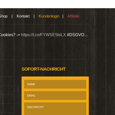
Shop
|
Kontakt
|
Kundenlogin
|
Affiliate
Cookies? ->
https://t.co/FYWSE5biLX
#DSGVO…
Wir bieten Si
@Homepage_P
SOFORT-NACHRICHT