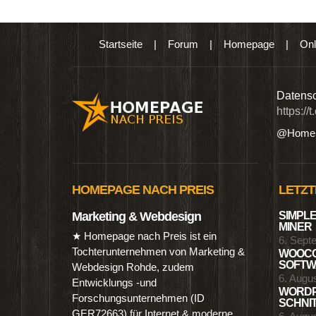
Startseite
|
Forum
|
Homepage
|
Onl
n digitalen Produkten wie Ebooks & DVDs.…
Datensc
https://
@Homep
HOMEPAGE NACH PREIS
LETZT
Marketing & Webdesign
SIMPLE
MINER
★ Homepage nach Preis ist ein
6. Sept
Tochterunternehmen von Marketing &
WOOCO
SOFTWA
Webdesign Rohde, zudem
6. Augu
Entwicklungs -und
WORDP
Forschungsunternehmen (ID
SCHNIT
GER72663) für Internet & moderne