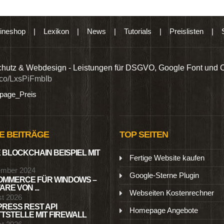
ineshop
|
Lexikon
|
News
|
Tutorials
|
Preislisten
|
hutz & Webdesign - Leistungen für DSGVO, Google Font und 
t.co/LxsPiFmbIb
age_Preis
E BEITRÄGE
TOP SEITEN
 BLOCKCHAIN BEISPIEL MIT
Fertige Website kaufen
ember 2024
Google-Sterne Plugin
MMERCE FÜR WINDOWS –
RE VON ...
Webseiten Kostenrechner
st 2026
RESS REST API
Homepage Angebote
TSTELLE MIT FIREWALL