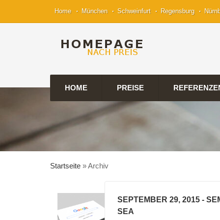
Home
München
Schweinfurt
Regensburg
Nürn
HOME
PREISE
REFERENZE
Startseite
»
Archiv
SEPTEMBER 29, 2015
- SE
SEA