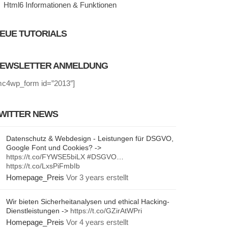
Html6 Informationen & Funktionen
EUE TUTORIALS
EWSLETTER ANMELDUNG
mc4wp_form id=”2013″]
WITTER NEWS
Datenschutz & Webdesign - Leistungen für DSGVO,
Google Font und Cookies? ->
https://t.co/FYWSE5biLX
#DSGVO
…
https://t.co/LxsPiFmbIb
Homepage_Preis
Vor 3 years erstellt
Wir bieten Sicherheitanalysen und ethical Hacking-
Dienstleistungen ->
https://t.co/GZirAtWPri
Homepage_Preis
Vor 4 years erstellt