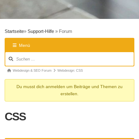
Startseite
»
Support-Hilfe
»
Forum
Menü
Forum-
Navigation
Forum-
Webdesign & SEO Forum
Webdesign: CSS
Breadcrumbs
Du musst dich anmelden um Beiträge und Themen zu
-
erstellen.
Du
bist
hier:
CSS