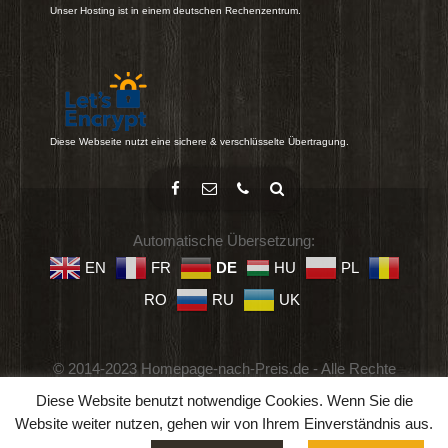
Unser Hosting ist in einem deutschen Rechenzentrum.
Diese Webseite nutzt eine sichere & verschlüsselte Übertragung.
Automatische Übersetzung:
EN
FR
DE
HU
PL
RO
RU
UK
© 2014-2023 Homepage-nach-Preis.de - Alle Rechte
vorbehalten.
Diese Website benutzt notwendige Cookies. Wenn Sie die
Impressum
-
Datenschutz
-
Geschäftsbedingungen
Website weiter nutzen, gehen wir von Ihrem Einverständnis aus.