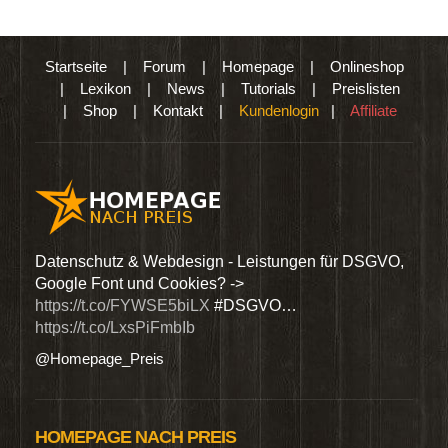
Startseite
|
Forum
|
Homepage
|
Onlineshop
|
Lexikon
|
News
|
Tutorials
|
Preislisten
|
Shop
|
Kontakt
|
Kundenlogin
|
Affiliate
den
Datenschutz & Webdesign - Leistungen für DSGVO,
Wir 
Google Font und Cookies? ->
Dien
https://t.co/FYWSE5biLX
#DSGVO…
@Hom
https://t.co/LxsPiFmbIb
@Homepage_Preis
HOMEPAGE NACH PREIS