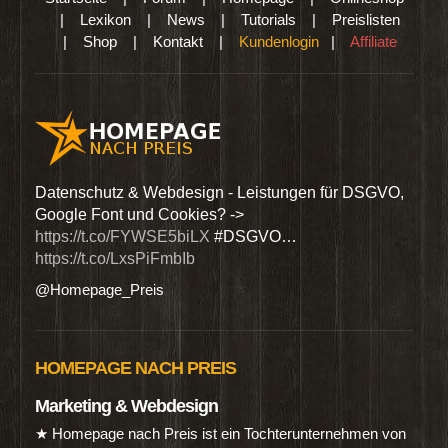
|
Lexikon
|
News
|
Tutorials
|
Preislisten
|
Shop
|
Kontakt
|
Kundenlogin
|
Affiliate
den
Datenschutz & Webdesign - Leistungen für DSGVO,
Wir 
Google Font und Cookies? ->
Dien
https://t.co/FYWSE5biLX
#DSGVO…
@Hom
https://t.co/LxsPiFmbIb
@Homepage_Preis
HOMEPAGE NACH PREIS
Marketing & Webdesign
★ Homepage nach Preis ist ein Tochterunternehmen von