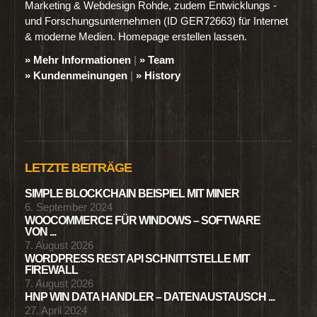
Marketing & Webdesign Rohde, zudem Entwicklungs -
und Forschungsunternehmen (ID GER72663) für Internet
& moderne Medien. Homepage erstellen lassen.
» Mehr Informationen
|
» Team
» Kundenmeinungen
|
» History
LETZTE BEITRÄGE
SIMPLE BLOCKCHAIN BEISPIEL MIT MINER
6. September 2024
WOOCOMMERCE FÜR WINDOWS – SOFTWARE
VON ...
7. August 2026
WORDPRESS REST API SCHNITTSTELLE MIT
FIREWALL
7. August 2026
HNP WIN DATA HANDLER – DATENAUSTAUSCH ...
27. April 2024