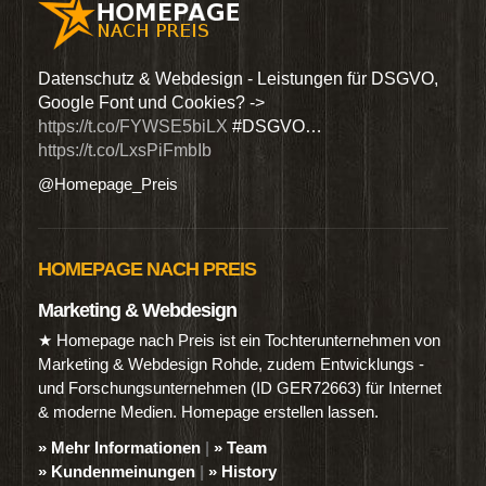
den
Datenschutz & Webdesign - Leistungen für DSGVO,
Wir 
Google Font und Cookies? ->
Dien
https://t.co/FYWSE5biLX
#DSGVO…
@Hom
https://t.co/LxsPiFmbIb
@Homepage_Preis
HOMEPAGE NACH PREIS
Marketing & Webdesign
★ Homepage nach Preis ist ein Tochterunternehmen von
Marketing & Webdesign Rohde, zudem Entwicklungs -
und Forschungsunternehmen (ID GER72663) für Internet
& moderne Medien. Homepage erstellen lassen.
» Mehr Informationen
|
» Team
» Kundenmeinungen
|
» History