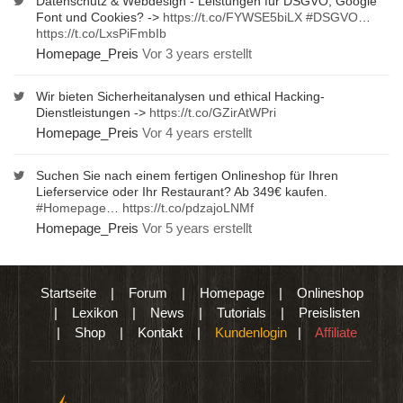
Datenschutz & Webdesign - Leistungen für DSGVO, Google
Font und Cookies? ->
https://t.co/FYWSE5biLX
#DSGVO
…
https://t.co/LxsPiFmbIb
Homepage_Preis
Vor 3 years erstellt
Wir bieten Sicherheitanalysen und ethical Hacking-
Dienstleistungen ->
https://t.co/GZirAtWPri
Homepage_Preis
Vor 4 years erstellt
Suchen Sie nach einem fertigen Onlineshop für Ihren
Lieferservice oder Ihr Restaurant? Ab 349€ kaufen.
#Homepage
…
https://t.co/pdzajoLNMf
Homepage_Preis
Vor 5 years erstellt
Startseite
|
Forum
|
Homepage
|
Onlineshop
|
Lexikon
|
News
|
Tutorials
|
Preislisten
|
Shop
|
Kontakt
|
Kundenlogin
|
Affiliate