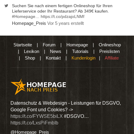
Suchen Sie nach einem fertigen Onlineshop für Ihren
Lieferservice oder Ihr Restaurant? Ab 349€ kaufen.
#Homepage
…
https://t.co/pdzajoLNMf
Homepage_Preis
Vor 5 years erstellt
Startseite
|
Forum
|
Homepage
|
Onlineshop
|
Lexikon
|
News
|
Tutorials
|
Preislisten
|
Shop
|
Kontakt
|
Kundenlogin
|
Affiliate
den
Datenschutz & Webdesign - Leistungen für DSGVO,
Wir 
Google Font und Cookies? ->
Dien
https://t.co/FYWSE5biLX
#DSGVO…
@Hom
https://t.co/LxsPiFmbIb
@Homepage_Preis