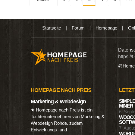
Startseite
|
Forum
|
Homepage
|
Onl
n digitalen Produkten wie Ebooks & DVDs.…
Datensc
https://
@Homep
HOMEPAGE NACH PREIS
LETZT
Marketing & Webdesign
SIMPLE
MINER
★ Homepage nach Preis ist ein
6. Sept
Tochterunternehmen von Marketing &
WOOCO
SOFTWA
Webdesign Rohde, zudem
7. Augu
Entwicklungs -und
WORDP