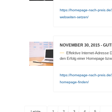
https://homepage-nach-preis.de/
webseiten-setzen/
NOVEMBER 30, 2015
- GU
Effektive Internet-Adresse D
den Erfolg einer Homepage bzw
https://homepage-nach-preis.de/
homepage-finden/
Letzte
1
2
3
4
5
. . .