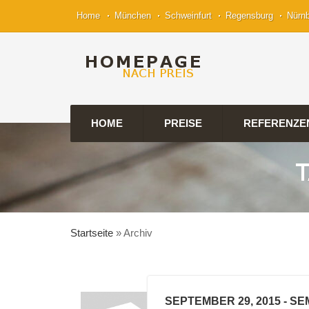
Home
München
Schweinfurt
Regensburg
Nürn
HOME
PREISE
REFERENZE
Startseite
»
Archiv
SEPTEMBER 29, 2015
- SE