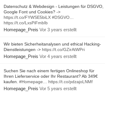
Datenschutz & Webdesign - Leistungen für DSGVO,
Google Font und Cookies? ->
https://t.co/FYWSE5biLX
#DSGVO
…
https://t.co/LxsPiFmbIb
Homepage_Preis
Vor 3 years erstellt
Wir bieten Sicherheitanalysen und ethical Hacking-
Dienstleistungen ->
https://t.co/GZirAtWPri
Homepage_Preis
Vor 4 years erstellt
Suchen Sie nach einem fertigen Onlineshop für
Ihren Lieferservice oder Ihr Restaurant? Ab 349€
kaufen.
#Homepage
…
https://t.co/pdzajoLNMf
Homepage_Preis
Vor 5 years erstellt