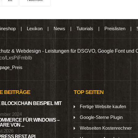
ineshop
|
Lexikon
|
News
|
Tutorials
|
Preislisten
|
hutz & Webdesign - Leistungen für DSGVO, Google Font und 
t.co/LxsPiFmbIb
age_Preis
E BEITRÄGE
TOP SEITEN
 BLOCKCHAIN BEISPIEL MIT
Fertige Website kaufen
ember 2024
Google-Sterne Plugin
MMERCE FÜR WINDOWS –
RE VON ...
Webseiten Kostenrechner
st 2026
RESS REST API