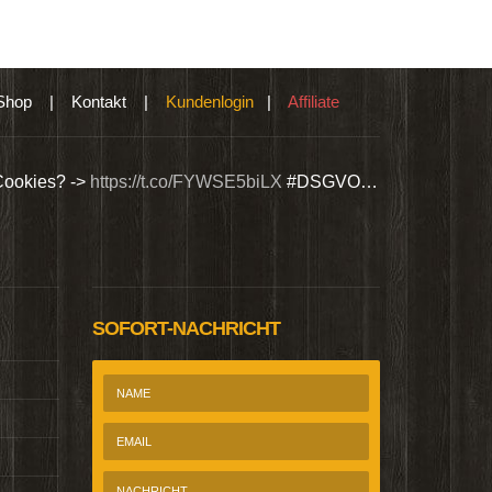
Shop
|
Kontakt
|
Kundenlogin
|
Affiliate
Cookies? ->
https://t.co/FYWSE5biLX
#DSGVO…
Wir bieten Si
@Homepage_P
SOFORT-NACHRICHT