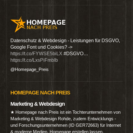
den
Datenschutz & Webdesign - Leistungen für DSGVO,
Wir 
Google Font und Cookies? ->
Dien
https://t.co/FYWSE5biLX
#DSGVO…
@Hom
https://t.co/LxsPiFmbIb
@Homepage_Preis
HOMEPAGE NACH PREIS
Marketing & Webdesign
★ Homepage nach Preis ist ein Tochterunternehmen von
Marketing & Webdesign Rohde, zudem Entwicklungs -
und Forschungsunternehmen (ID GER72663) für Internet
& moderne Medien. Homepage erstellen lassen.