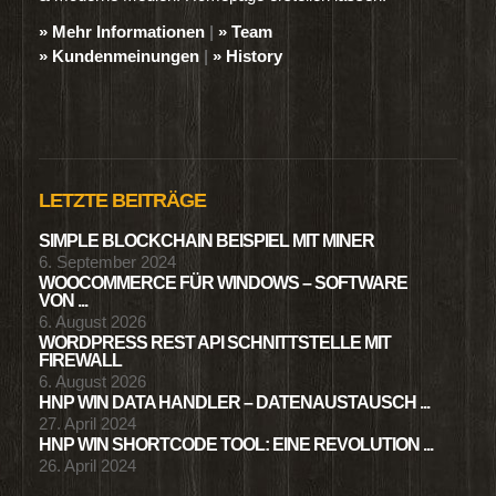
» Mehr Informationen
|
» Team
» Kundenmeinungen
|
» History
LETZTE BEITRÄGE
SIMPLE BLOCKCHAIN BEISPIEL MIT MINER
6. September 2024
WOOCOMMERCE FÜR WINDOWS – SOFTWARE
VON ...
6. August 2026
WORDPRESS REST API SCHNITTSTELLE MIT
FIREWALL
6. August 2026
HNP WIN DATA HANDLER – DATENAUSTAUSCH ...
27. April 2024
HNP WIN SHORTCODE TOOL: EINE REVOLUTION ...
26. April 2024