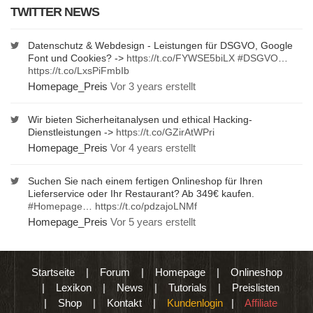
TWITTER NEWS
Datenschutz & Webdesign - Leistungen für DSGVO, Google
Font und Cookies? ->
https://t.co/FYWSE5biLX
#DSGVO
…
https://t.co/LxsPiFmbIb
Homepage_Preis
Vor 3 years erstellt
Wir bieten Sicherheitanalysen und ethical Hacking-
Dienstleistungen ->
https://t.co/GZirAtWPri
Homepage_Preis
Vor 4 years erstellt
Suchen Sie nach einem fertigen Onlineshop für Ihren
Lieferservice oder Ihr Restaurant? Ab 349€ kaufen.
#Homepage
…
https://t.co/pdzajoLNMf
Homepage_Preis
Vor 5 years erstellt
Startseite
|
Forum
|
Homepage
|
Onlineshop
|
Lexikon
|
News
|
Tutorials
|
Preislisten
|
Shop
|
Kontakt
|
Kundenlogin
|
Affiliate