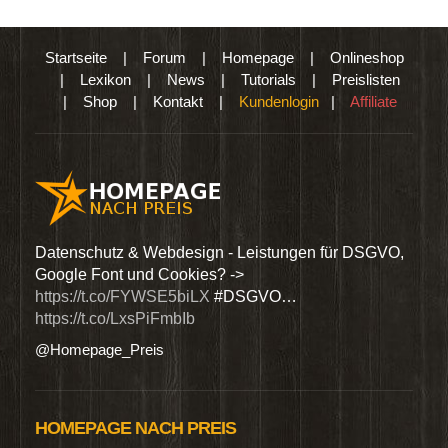
Startseite
|
Forum
|
Homepage
|
Onlineshop
|
Lexikon
|
News
|
Tutorials
|
Preislisten
|
Shop
|
Kontakt
|
Kundenlogin
|
Affiliate
den
Datenschutz & Webdesign - Leistungen für DSGVO,
Wir 
Google Font und Cookies? ->
Dien
https://t.co/FYWSE5biLX
#DSGVO…
@Hom
https://t.co/LxsPiFmbIb
@Homepage_Preis
HOMEPAGE NACH PREIS