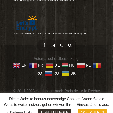
Unser Hosting ist in einem deutschen Rechenzentrum.
Diese Webseite nutzt eine sichere & verschlüsselte Übertragung.
Automatische Übersetzung:
EN
FR
DE
HU
PL
RO
RU
UK
© 2014-2023 Homepage-nach-Preis.de - Alle Rechte
vorbehalten.
Diese Website benutzt notwendige Cookies. Wenn Sie die
Impressum
-
Datenschutz
-
Geschäftsbedingungen
Website weiter nutzen, gehen wir von Ihrem Einverständnis aus.
→ Datenschutz
EINSTELLUNGEN
AKZEPTIEREN