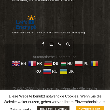
Unser Hosting ist in einem deutschen Rechenzentrum.
Diese Webseite nutzt eine sichere & verschlüsselte Übertragung.
Automatische Übersetzung:
EN
FR
DE
HU
PL
RO
RU
UK
© 2014-2023 Homepage-nach-Preis.de - Alle Rechte
vorbehalten.
Diese Website benutzt notwendige Cookies. Wenn Sie die
Impressum
-
Datenschutz
-
Geschäftsbedingungen
Website weiter nutzen, gehen wir von Ihrem Einverständnis aus.
→ Datenschutz
EINSTELLUNGEN
AKZEPTIEREN