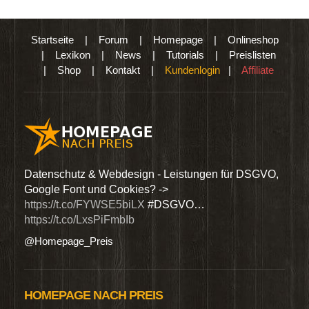
Startseite
|
Forum
|
Homepage
|
Onlineshop
|
Lexikon
|
News
|
Tutorials
|
Preislisten
|
Shop
|
Kontakt
|
Kundenlogin
|
Affiliate
den
Datenschutz & Webdesign - Leistungen für DSGVO,
Wir 
Google Font und Cookies? ->
Dien
https://t.co/FYWSE5biLX
#DSGVO…
@Hom
https://t.co/LxsPiFmbIb
@Homepage_Preis
HOMEPAGE NACH PREIS