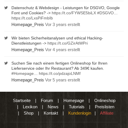
Datenschutz & Webdesign - Leistungen für DSGVO, Google
Font und Cookies? ->
https://t.co/FYWSE5biLX
#DSGVO
…
https://t.co/LxsPiFmbIb
Homepage_Preis
Vor 3 years erstellt
Wir bieten Sicherheitanalysen und ethical Hacking-
Dienstleistungen ->
https://t.co/GZirAtWPri
Homepage_Preis
Vor 4 years erstellt
Suchen Sie nach einem fertigen Onlineshop für Ihren
Lieferservice oder Ihr Restaurant? Ab 349€ kaufen.
#Homepage
…
https://t.co/pdzajoLNMf
Homepage_Preis
Vor 5 years erstellt
Startseite
|
Forum
|
Homepage
|
Onlineshop
|
Lexikon
|
News
|
Tutorials
|
Preislisten
|
Shop
|
Kontakt
|
Kundenlogin
|
Affiliate