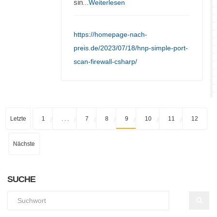
sin
...Weiterlesen
https://homepage-nach-
preis.de/2023/07/18/hnp-simple-port-
scan-firewall-csharp/
Letzte
1
. . .
7
8
9
10
11
12
Nächste
SUCHE