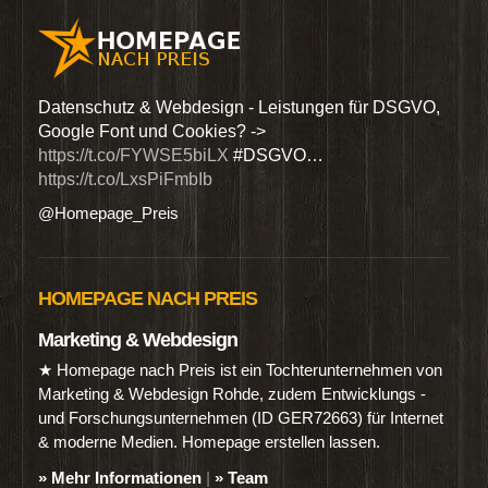
den
Datenschutz & Webdesign - Leistungen für DSGVO,
Wir 
Google Font und Cookies? ->
Dien
https://t.co/FYWSE5biLX
#DSGVO…
@Hom
https://t.co/LxsPiFmbIb
@Homepage_Preis
HOMEPAGE NACH PREIS
Marketing & Webdesign
★ Homepage nach Preis ist ein Tochterunternehmen von
Marketing & Webdesign Rohde, zudem Entwicklungs -
und Forschungsunternehmen (ID GER72663) für Internet
& moderne Medien. Homepage erstellen lassen.
» Mehr Informationen
|
» Team