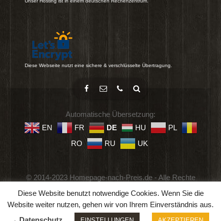
Unser Hosting ist in einem deutschen Rechenzentrum.
Diese Webseite nutzt eine sichere & verschlüsselte Übertragung.
Automatische Übersetzung:
EN
FR
DE
HU
PL
RO
RU
UK
© 2014-2023 Homepage-nach-Preis.de - Alle Rechte
vorbehalten.
Diese Website benutzt notwendige Cookies. Wenn Sie die
Impressum
-
Datenschutz
-
Geschäftsbedingungen
Website weiter nutzen, gehen wir von Ihrem Einverständnis aus.
→ Datenschutz
EINSTELLUNGEN
AKZEPTIEREN