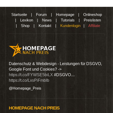
Startseite
|
Forum
|
Homepage
|
Onlineshop
|
Lexikon
|
News
|
Tutorials
|
Preislisten
|
Shop
|
Kontakt
|
Kundenlogin
|
Affiliate
den
Datenschutz & Webdesign - Leistungen für DSGVO,
Wir 
Google Font und Cookies? ->
Dien
https://t.co/FYWSE5biLX
#DSGVO…
@Hom
https://t.co/LxsPiFmbIb
@Homepage_Preis
HOMEPAGE NACH PREIS