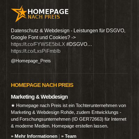
den
Datenschutz & Webdesign - Leistungen für DSGVO,
Wir 
Google Font und Cookies? ->
Dien
https://t.co/FYWSE5biLX
#DSGVO…
@Hom
https://t.co/LxsPiFmbIb
@Homepage_Preis
HOMEPAGE NACH PREIS
Marketing & Webdesign
★ Homepage nach Preis ist ein Tochterunternehmen von
Marketing & Webdesign Rohde, zudem Entwicklungs -
und Forschungsunternehmen (ID GER72663) für Internet
& moderne Medien. Homepage erstellen lassen.
» Mehr Informationen
|
» Team