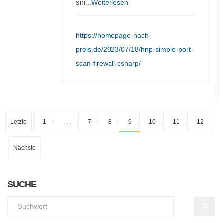
sin
...Weiterlesen
https://homepage-nach-
preis.de/2023/07/18/hnp-simple-port-
scan-firewall-csharp/
Letzte
1
. . .
7
8
9
10
11
12
Nächste
SUCHE