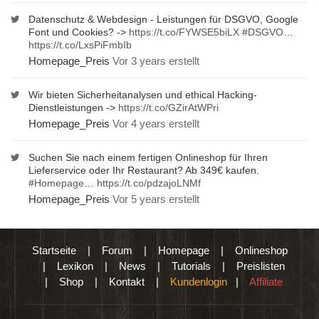
Datenschutz & Webdesign - Leistungen für DSGVO, Google
Font und Cookies? ->
https://t.co/FYWSE5biLX
#DSGVO
…
https://t.co/LxsPiFmbIb
Homepage_Preis
Vor 3 years erstellt
Wir bieten Sicherheitanalysen und ethical Hacking-
Dienstleistungen ->
https://t.co/GZirAtWPri
Homepage_Preis
Vor 4 years erstellt
Suchen Sie nach einem fertigen Onlineshop für Ihren
Lieferservice oder Ihr Restaurant? Ab 349€ kaufen.
#Homepage
…
https://t.co/pdzajoLNMf
Homepage_Preis
Vor 5 years erstellt
Startseite
|
Forum
|
Homepage
|
Onlineshop
|
Lexikon
|
News
|
Tutorials
|
Preislisten
|
Shop
|
Kontakt
|
Kundenlogin
|
Affiliate