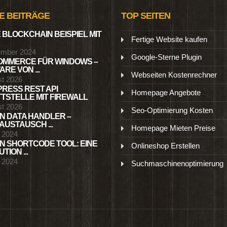
E BEITRÄGE
TOP SEITEN
 BLOCKCHAIN BEISPIEL MIT
Fertige Website kaufen
ember 2024
Google-Sterne Plugin
MMERCE FÜR WINDOWS –
RE VON ...
Webseiten Kostenrechner
st 2026
RESS REST API
Homepage Angebote
TSTELLE MIT FIREWALL
st 2026
Seo-Optimierung Kosten
N DATA HANDLER –
USTAUSCH ...
Homepage Mieten Preise
l 2024
N SHORTCODE TOOL: EINE
Onlineshop Erstellen
TION ...
l 2024
Suchmaschinenoptimierung