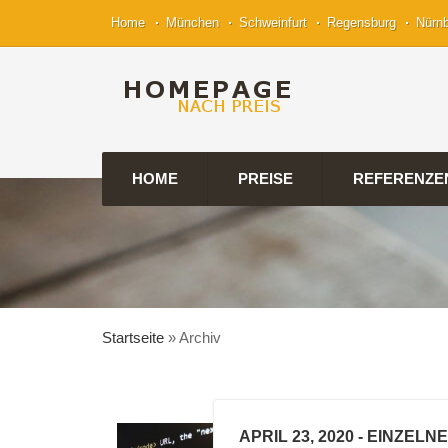
Home
München
Schweinfurt
Regensburg
Nürn
HOME
PREISE
REFERENZE
Startseite
»
Archiv
APRIL 23, 2020
- EINZELN