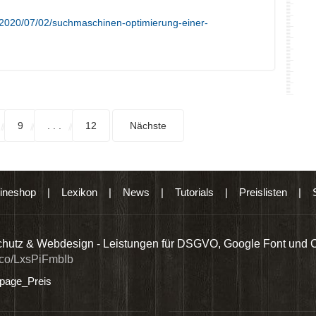
/2020/07/02/suchmaschinen-optimierung-einer-
9
. . .
12
Nächste
ineshop
|
Lexikon
|
News
|
Tutorials
|
Preislisten
|
hutz & Webdesign - Leistungen für DSGVO, Google Font und 
t.co/LxsPiFmbIb
age_Preis