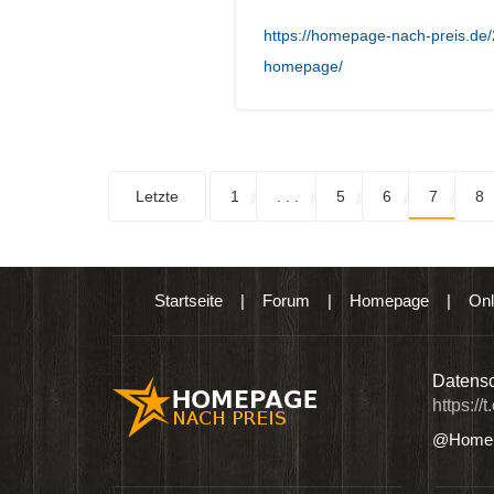
https://homepage-nach-preis.de
homepage/
Letzte
1
. . .
5
6
7
8
Startseite
|
Forum
|
Homepage
|
Onl
n digitalen Produkten wie Ebooks & DVDs.…
Datensc
https://
@Homep