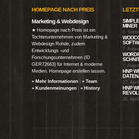
HOMEPAGE NACH PREIS
LETZT
Marketing & Webdesign
SIMPLE
MINER
★ Homepage nach Preis ist ein
6. Sept
Tochterunternehmen von Marketing &
WOOCO
SOFTWA
Webdesign Rohde, zudem
7. Augu
Entwicklungs -und
WORDP
Forschungsunternehmen (ID
SCHNIT
GER72663) für Internet & moderne
7. Augu
Medien. Homepage erstellen lassen.
HNP WI
DATENA
» Mehr Informationen
|
» Team
27. Apri
» Kundenmeinungen
|
» History
HNP WI
REVOLU
26. Apri