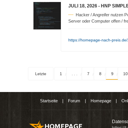
JULI 18, 2026
- HNP SIMPL
Hacker / Angreifer nutzen P
Server oder Computer offen / fre
https://homepage-nach-preis.de/
Letzte
1
. . .
7
8
9
10
Startseite
|
Forum
|
Homepage
|
Onl
n digitalen Produkten wie Ebooks & DVDs.…
Datensc
https://