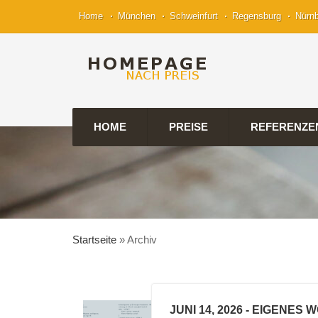
Home
München
Schweinfurt
Regensburg
Nürn
HOME
PREISE
REFERENZE
Startseite
»
Archiv
JUNI 14, 2026
- EIGENES 