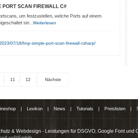
E PORT SCAN FIREWALL C#
ortscans, um festzustellen, welche Ports auf einem
igeschaltet sin
...Weiterlesen
2023/07/18/hnp-simple-port-scan-firewall-csharp/
11
12
Nächste
ineshop
|
Lexikon
|
News
|
Tutorials
|
Preislisten
|
hutz & Webdesign - Leistungen für DSGVO, Google Font und 
t.co/LxsPiFmbIb