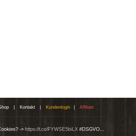
Shop
|
Kontakt
|
Kundenlogin
|
Affiliate
Cookies? ->
https://t.co/FYWSE5biLX
#DSGVO…
Wir bieten Si