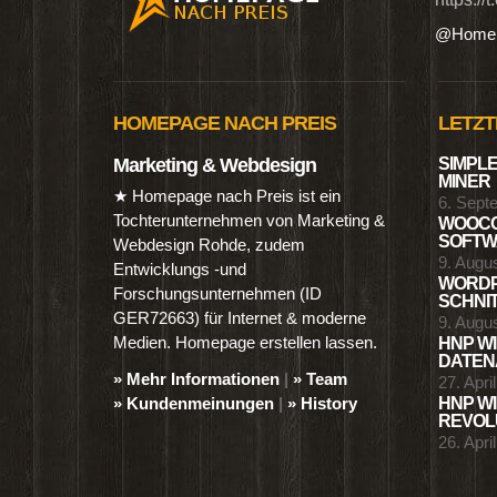
@Homep
HOMEPAGE NACH PREIS
LETZT
Marketing & Webdesign
SIMPLE
MINER
★ Homepage nach Preis ist ein
6. Sept
Tochterunternehmen von Marketing &
WOOCO
SOFTWA
Webdesign Rohde, zudem
9. Augu
Entwicklungs -und
WORDP
Forschungsunternehmen (ID
SCHNIT
GER72663) für Internet & moderne
9. Augu
Medien. Homepage erstellen lassen.
HNP WI
DATENA
» Mehr Informationen
|
» Team
27. Apri
» Kundenmeinungen
|
» History
HNP WI
REVOLU
26. Apri