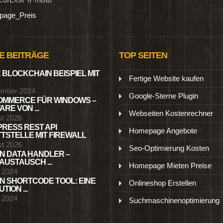
age_Preis
E BEITRÄGE
TOP SEITEN
 BLOCKCHAIN BEISPIEL MIT
Fertige Website kaufen
ember 2024
Google-Sterne Plugin
MMERCE FÜR WINDOWS –
RE VON ...
Webseiten Kostenrechner
st 2026
RESS REST API
Homepage Angebote
TSTELLE MIT FIREWALL
st 2026
Seo-Optimierung Kosten
N DATA HANDLER –
USTAUSCH ...
Homepage Mieten Preise
l 2024
N SHORTCODE TOOL: EINE
Onlineshop Erstellen
TION ...
l 2024
Suchmaschinenoptimierung