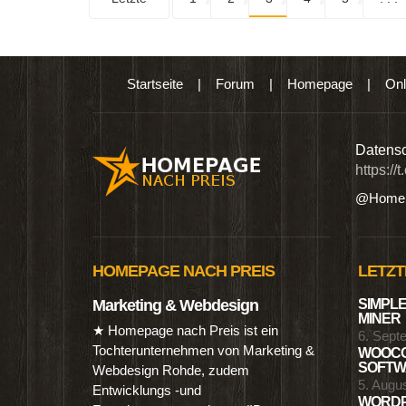
Startseite
|
Forum
|
Homepage
|
Onl
n digitalen Produkten wie Ebooks & DVDs.…
Datensc
https://
@Homep
HOMEPAGE NACH PREIS
LETZT
Marketing & Webdesign
SIMPLE
MINER
★ Homepage nach Preis ist ein
6. Sept
Tochterunternehmen von Marketing &
WOOCO
SOFTWA
Webdesign Rohde, zudem
5. Augu
Entwicklungs -und
WORDP