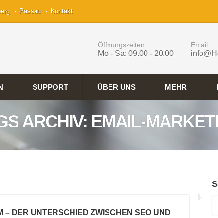
berg
Passau
Kontakt
Öffnungszeiten
Email
Mo - Sa: 09.00 - 20.00
info@H
N
SUPPORT
ÜBER UNS
MEHR
GS ARCHIV: EMAIL-MARKET
S
M – DER UNTERSCHIED ZWISCHEN SEO UND