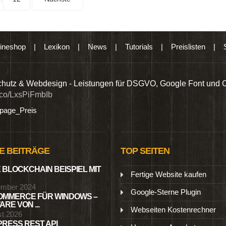
ineshop
|
Lexikon
|
News
|
Tutorials
|
Preislisten
|
hutz & Webdesign - Leistungen für DSGVO, Google Font und 
t.co/LxsPiFmbIb
age_Preis
E BEITRÄGE
TOP SEITEN
 BLOCKCHAIN BEISPIEL MIT
Fertige Website kaufen
ember 2024
Google-Sterne Plugin
MMERCE FÜR WINDOWS –
RE VON ...
Webseiten Kostenrechner
st 2026
RESS REST API