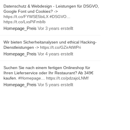
Datenschutz & Webdesign - Leistungen für DSGVO,
Google Font und Cookies? ->
https://t.co/FYWSE5biLX
#DSGVO
…
https://t.co/LxsPiFmbIb
Homepage_Preis
Vor 3 years erstellt
Wir bieten Sicherheitanalysen und ethical Hacking-
Dienstleistungen ->
https://t.co/GZirAtWPri
Homepage_Preis
Vor 4 years erstellt
Suchen Sie nach einem fertigen Onlineshop für
Ihren Lieferservice oder Ihr Restaurant? Ab 349€
kaufen.
#Homepage
…
https://t.co/pdzajoLNMf
Homepage_Preis
Vor 5 years erstellt