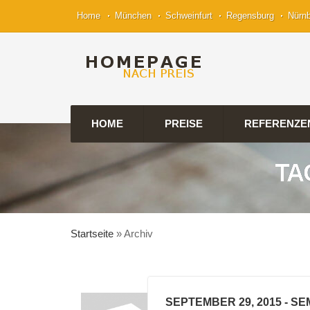
Home
München
Schweinfurt
Regensburg
Nürn
HOME
PREISE
REFERENZE
TA
Startseite
»
Archiv
SEPTEMBER 29, 2015
- SE