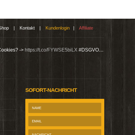
Shop
|
Kontakt
|
Kundenlogin
|
Affiliate
Cookies? ->
https://t.co/FYWSE5biLX
#DSGVO…
Wir bieten Si
@Homepage_P
SOFORT-NACHRICHT