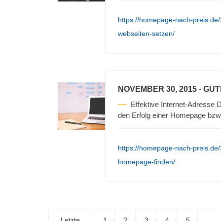
https://homepage-nach-preis.de/
webseiten-setzen/
NOVEMBER 30, 2015
- GU
Effektive Internet-Adresse D
den Erfolg einer Homepage bzw
https://homepage-nach-preis.de/
homepage-finden/
Letzte
1
2
3
4
5
. . .