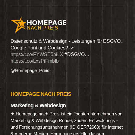
den
Datenschutz & Webdesign - Leistungen für DSGVO,
Wir 
Google Font und Cookies? ->
Dien
https://t.co/FYWSE5biLX
#DSGVO…
@Hom
https://t.co/LxsPiFmbIb
@Homepage_Preis
HOMEPAGE NACH PREIS
Marketing & Webdesign
★ Homepage nach Preis ist ein Tochterunternehmen von
Marketing & Webdesign Rohde, zudem Entwicklungs -
und Forschungsunternehmen (ID GER72663) für Internet
& moderne Medien. Homepage erstellen lassen.