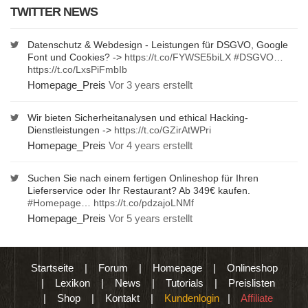
TWITTER NEWS
Datenschutz & Webdesign - Leistungen für DSGVO, Google
Font und Cookies? ->
https://t.co/FYWSE5biLX
#DSGVO
…
https://t.co/LxsPiFmbIb
Homepage_Preis
Vor 3 years erstellt
Wir bieten Sicherheitanalysen und ethical Hacking-
Dienstleistungen ->
https://t.co/GZirAtWPri
Homepage_Preis
Vor 4 years erstellt
Suchen Sie nach einem fertigen Onlineshop für Ihren
Lieferservice oder Ihr Restaurant? Ab 349€ kaufen.
#Homepage
…
https://t.co/pdzajoLNMf
Homepage_Preis
Vor 5 years erstellt
Startseite
|
Forum
|
Homepage
|
Onlineshop
|
Lexikon
|
News
|
Tutorials
|
Preislisten
|
Shop
|
Kontakt
|
Kundenlogin
|
Affiliate