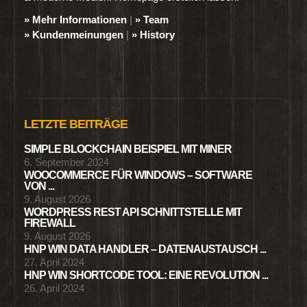
» Mehr Informationen
|
» Team
» Kundenmeinungen
|
» History
LETZTE BEITRÄGE
SIMPLE BLOCKCHAIN BEISPIEL MIT MINER
6. September 2024
WOOCOMMERCE FÜR WINDOWS – SOFTWARE
VON ...
9. August 2026
WORDPRESS REST API SCHNITTSTELLE MIT
FIREWALL
9. August 2026
HNP WIN DATA HANDLER – DATENAUSTAUSCH ...
27. April 2024
HNP WIN SHORTCODE TOOL: EINE REVOLUTION ...
26. April 2024