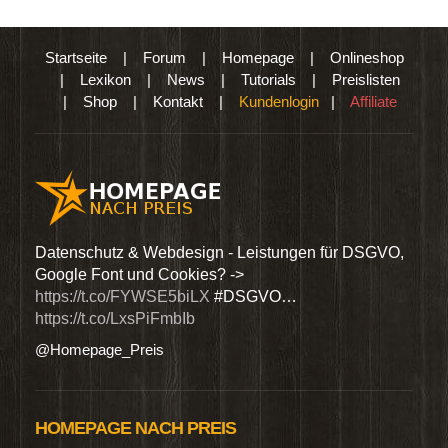
Startseite
|
Forum
|
Homepage
|
Onlineshop
|
Lexikon
|
News
|
Tutorials
|
Preislisten
|
Shop
|
Kontakt
|
Kundenlogin
|
Affiliate
den
Datenschutz & Webdesign - Leistungen für DSGVO,
Wir 
Google Font und Cookies? ->
Dien
https://t.co/FYWSE5biLX
#DSGVO…
@Hom
https://t.co/LxsPiFmbIb
@Homepage_Preis
HOMEPAGE NACH PREIS