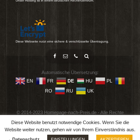
Unser Hosting ist in einem deutschen Rechenzentrum.
Diese Webseite nutzt eine sichere & verschlüsselte Übertragung.
Automatische Übersetzung:
EN
FR
DE
HU
PL
RO
RU
UK
© 2014-2023 Homepage-nach-Preis.de - Alle Rechte
vorbehalten.
Diese Website benutzt notwendige Cookies. Wenn Sie die
Impressum
-
Datenschutz
-
Geschäftsbedingungen
Website weiter nutzen, gehen wir von Ihrem Einverständnis aus.
→ Datenschutz
EINSTELLUNGEN
AKZEPTIEREN