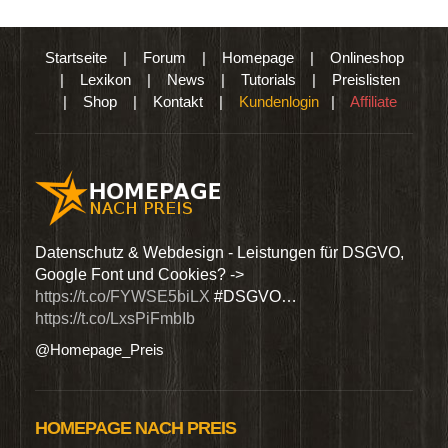
Startseite
|
Forum
|
Homepage
|
Onlineshop
|
Lexikon
|
News
|
Tutorials
|
Preislisten
|
Shop
|
Kontakt
|
Kundenlogin
|
Affiliate
den
Datenschutz & Webdesign - Leistungen für DSGVO,
Wir 
Google Font und Cookies? ->
Dien
https://t.co/FYWSE5biLX
#DSGVO…
@Hom
https://t.co/LxsPiFmbIb
@Homepage_Preis
HOMEPAGE NACH PREIS