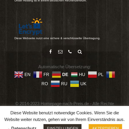
Unser Hosting ist in einem deutschen Rechenzentrum.
Diese Webseite nutzt eine sichere & verschlüsselte Übertragung.
Automatische Übersetzung:
EN
FR
DE
HU
PL
RO
RU
UK
© 2014-2023 Homepage-nach-Preis.de - Alle Rechte
vorbehalten.
Diese Website benutzt notwendige Cookies. Wenn Sie die
Impressum
-
Datenschutz
-
Geschäftsbedingungen
Website weiter nutzen, gehen wir von Ihrem Einverständnis aus.
→ Datenschutz
EINSTELLUNGEN
AKZEPTIEREN