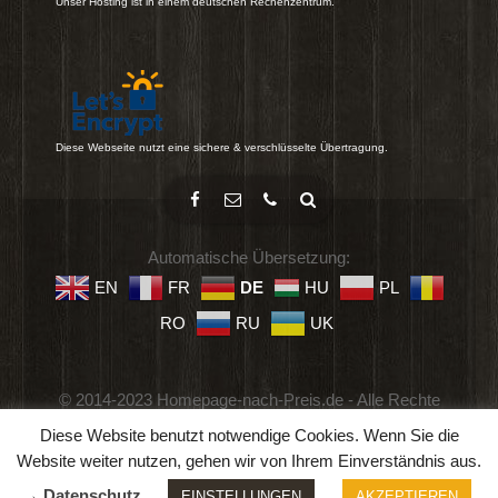
Unser Hosting ist in einem deutschen Rechenzentrum.
Diese Webseite nutzt eine sichere & verschlüsselte Übertragung.
Automatische Übersetzung:
EN
FR
DE
HU
PL
RO
RU
UK
© 2014-2023 Homepage-nach-Preis.de - Alle Rechte
vorbehalten.
Diese Website benutzt notwendige Cookies. Wenn Sie die
Impressum
-
Datenschutz
-
Geschäftsbedingungen
Website weiter nutzen, gehen wir von Ihrem Einverständnis aus.
→ Datenschutz
EINSTELLUNGEN
AKZEPTIEREN