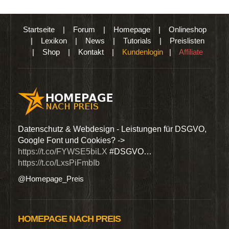
Startseite
|
Forum
|
Homepage
|
Onlineshop
|
Lexikon
|
News
|
Tutorials
|
Preislisten
|
Shop
|
Kontakt
|
Kundenlogin
|
Affiliate
den
Datenschutz & Webdesign - Leistungen für DSGVO,
Wir 
Google Font und Cookies? ->
Dien
https://t.co/FYWSE5biLX
#DSGVO…
@Hom
https://t.co/LxsPiFmbIb
@Homepage_Preis
HOMEPAGE NACH PREIS