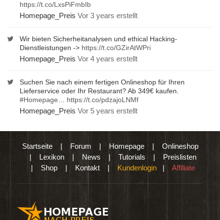
https://t.co/LxsPiFmbIb
Homepage_Preis
Vor 3 years erstellt
Wir bieten Sicherheitanalysen und ethical Hacking-
Dienstleistungen ->
https://t.co/GZirAtWPri
Homepage_Preis
Vor 4 years erstellt
Suchen Sie nach einem fertigen Onlineshop für Ihren
Lieferservice oder Ihr Restaurant? Ab 349€ kaufen.
#Homepage
…
https://t.co/pdzajoLNMf
Homepage_Preis
Vor 5 years erstellt
Startseite
|
Forum
|
Homepage
|
Onlineshop
|
Lexikon
|
News
|
Tutorials
|
Preislisten
|
Shop
|
Kontakt
|
Kundenlogin
|
Affiliate