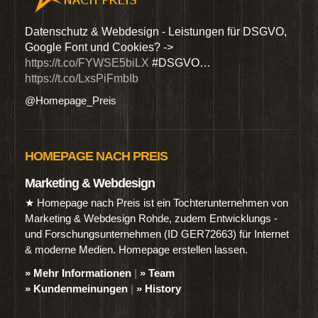
den
Datenschutz & Webdesign - Leistungen für DSGVO,
Wir 
Google Font und Cookies? ->
Dien
https://t.co/FYWSE5biLX
#DSGVO…
@Hom
https://t.co/LxsPiFmbIb
@Homepage_Preis
HOMEPAGE NACH PREIS
Marketing & Webdesign
★ Homepage nach Preis ist ein Tochterunternehmen von
Marketing & Webdesign Rohde, zudem Entwicklungs -
und Forschungsunternehmen (ID GER72663) für Internet
& moderne Medien. Homepage erstellen lassen.
» Mehr Informationen
|
» Team
» Kundenmeinungen
|
» History