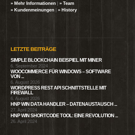
» Mehr Informationen
|
» Team
» Kundenmeinungen
|
» History
LETZTE BEITRÄGE
SIMPLE BLOCKCHAIN BEISPIEL MIT MINER
6. September 2024
WOOCOMMERCE FÜR WINDOWS – SOFTWARE
VON ...
6. August 2026
WORDPRESS REST API SCHNITTSTELLE MIT
FIREWALL
6. August 2026
HNP WIN DATA HANDLER – DATENAUSTAUSCH ...
27. April 2024
HNP WIN SHORTCODE TOOL: EINE REVOLUTION ...
26. April 2024