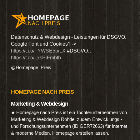
den
Datenschutz & Webdesign - Leistungen für DSGVO,
Wir 
Google Font und Cookies? ->
Dien
https://t.co/FYWSE5biLX
#DSGVO…
@Hom
https://t.co/LxsPiFmbIb
@Homepage_Preis
HOMEPAGE NACH PREIS
Marketing & Webdesign
★ Homepage nach Preis ist ein Tochterunternehmen von
Marketing & Webdesign Rohde, zudem Entwicklungs -
und Forschungsunternehmen (ID GER72663) für Internet
& moderne Medien. Homepage erstellen lassen.