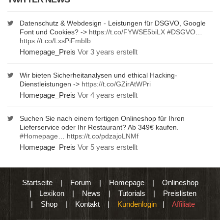
Datenschutz & Webdesign - Leistungen für DSGVO, Google
Font und Cookies? ->
https://t.co/FYWSE5biLX
#DSGVO
…
https://t.co/LxsPiFmbIb
Homepage_Preis
Vor 3 years erstellt
Wir bieten Sicherheitanalysen und ethical Hacking-
Dienstleistungen ->
https://t.co/GZirAtWPri
Homepage_Preis
Vor 4 years erstellt
Suchen Sie nach einem fertigen Onlineshop für Ihren
Lieferservice oder Ihr Restaurant? Ab 349€ kaufen.
#Homepage
…
https://t.co/pdzajoLNMf
Homepage_Preis
Vor 5 years erstellt
Startseite
|
Forum
|
Homepage
|
Onlineshop
|
Lexikon
|
News
|
Tutorials
|
Preislisten
|
Shop
|
Kontakt
|
Kundenlogin
|
Affiliate