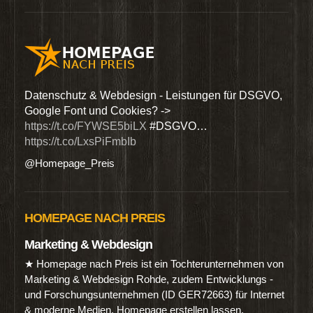
den
Datenschutz & Webdesign - Leistungen für DSGVO,
Wir 
Google Font und Cookies? ->
Dien
https://t.co/FYWSE5biLX
#DSGVO…
@Hom
https://t.co/LxsPiFmbIb
@Homepage_Preis
HOMEPAGE NACH PREIS
Marketing & Webdesign
★ Homepage nach Preis ist ein Tochterunternehmen von
Marketing & Webdesign Rohde, zudem Entwicklungs -
und Forschungsunternehmen (ID GER72663) für Internet
& moderne Medien. Homepage erstellen lassen.