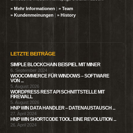
» Mehr Informationen
|
» Team
» Kundenmeinungen
|
» History
LETZTE BEITRÄGE
SIMPLE BLOCKCHAIN BEISPIEL MIT MINER
6. September 2024
WOOCOMMERCE FÜR WINDOWS – SOFTWARE
VON ...
5. August 2026
WORDPRESS REST API SCHNITTSTELLE MIT
FIREWALL
5. August 2026
HNP WIN DATA HANDLER – DATENAUSTAUSCH ...
27. April 2024
HNP WIN SHORTCODE TOOL: EINE REVOLUTION ...
26. April 2024