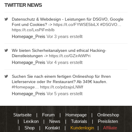
TWITTER NEWS
Datenschutz & Webdesign - Leistungen für DSGVO, Google
Font und Cookies? ->
https://t.co/FYWSE5biLX
#DSGVO
…
https://t.co/LxsPiFmbIb
Homepage_Preis
Vor 3 years erstellt
Wir bieten Sicherheitanalysen und ethical Hacking-
Dienstleistungen ->
https://t.co/GZirAtWPri
Homepage_Preis
Vor 4 years erstellt
Suchen Sie nach einem fertigen Onlineshop für Ihren
Lieferservice oder Ihr Restaurant? Ab 349€ kaufen.
#Homepage
…
https://t.co/pdzajoLNMf
Homepage_Preis
Vor 5 years erstellt
Startseite
|
Forum
|
Homepage
|
Onlineshop
|
Lexikon
|
News
|
Tutorials
|
Preislisten
|
Shop
|
Kontakt
|
Kundenlogin
|
Affiliate