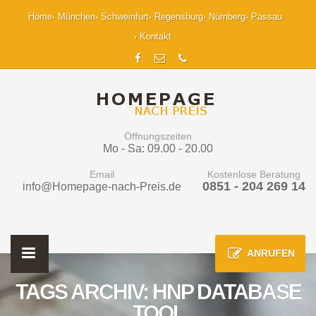
Home
München
Schweinfurt
Regensburg
Nürnberg
Passau
Kontakt
Öffnungszeiten
Mo - Sa: 09.00 - 20.00
Email
Kostenlose Beratung
0851 - 204 269 14
info@Homepage-nach-Preis.de
ANRUFEN
TAGS ARCHIV: HNP DATABASE
TOOL