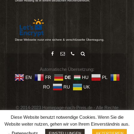
Unser Hosting ist in einem deutschen Rechenzentrum.
Diese Webseite nutzt eine sichere & verschlüsselte Übertragung.
Automatische Übersetzung:
EN
FR
DE
HU
PL
RO
RU
UK
© 2014-2023 Homepage-nach-Preis.de - Alle Rechte
vorbehalten.
Diese Website benutzt notwendige Cookies. Wenn Sie die
Impressum
-
Datenschutz
-
Geschäftsbedingungen
Website weiter nutzen, gehen wir von Ihrem Einverständnis aus.
→ Datenschutz
EINSTELLUNGEN
AKZEPTIEREN