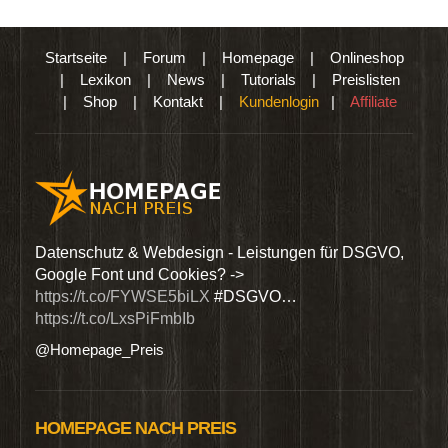
Startseite
|
Forum
|
Homepage
|
Onlineshop
|
Lexikon
|
News
|
Tutorials
|
Preislisten
|
Shop
|
Kontakt
|
Kundenlogin
|
Affiliate
den
Datenschutz & Webdesign - Leistungen für DSGVO,
Wir 
Google Font und Cookies? ->
Dien
https://t.co/FYWSE5biLX
#DSGVO…
@Hom
https://t.co/LxsPiFmbIb
@Homepage_Preis
HOMEPAGE NACH PREIS